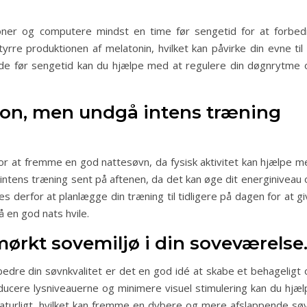
ner og computere mindst en time før sengetid for at forbed
rre produktionen af melatonin, hvilket kan påvirke din evne til 
ode før sengetid kan du hjælpe med at regulere din døgnrytme 
on, men undgå intens træning
or at fremme en god nattesøvn, da fysisk aktivitet kan hjælpe m
intens træning sent på aftenen, da det kan øge dit energiniveau 
s derfor at planlægge din træning til tidligere på dagen for at g
å en god nats hvile.
ørkt sovemiljø i din soveværelse
bedre din søvnkvalitet er det en god idé at skabe et behageligt 
ducere lysniveauerne og minimere visuel stimulering kan du hjæl
turligt, hvilket kan fremme en dybere og mere afslappende søv