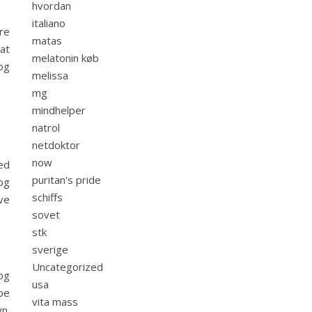
hvordan
italiano
re
matas
at
melatonin køb
og
melissa
mg
mindhelper
natrol
netdoktor
now
ed
puritan's pride
og
schiffs
ive
sovet
stk
.
sverige
Uncategorized
og
usa
pe
vita mass
n.