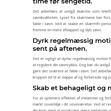
time før sengetid.
Det anbefales at undgå skærme som telefo
søvnkvaliteten. Lyset fra skærmene kan forsty
falde i søvn. Ved at skabe en skærmfri peri
fremme en mere afslappet og dyb søvn.
Dyrk regelmæssig moti
sent på aftenen.
Det er vigtigt at dyrke regelmæssig motion f
at regulere din søvncyklus. Dog bør du undgå 
gøre det sværere at falde i søvn. Det anbefale
kroppen tid til at slappe af og forberede sig p
Skab et behageligt og m
For at optimere effekten af melatonin og for
mørkt sovemiljø i dit soveværelse. Ved at re
din krop med at producere mere melatonin na