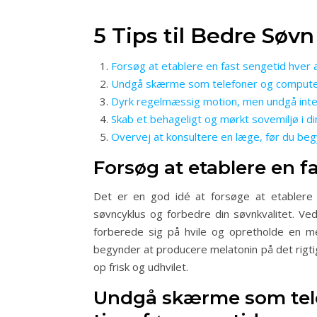
5 Tips til Bedre Søv
Forsøg at etablere en fast sengetid hver a
Undgå skærme som telefoner og computer
Dyrk regelmæssig motion, men undgå inte
Skab et behageligt og mørkt sovemiljø i d
Overvej at konsultere en læge, før du be
Forsøg at etablere en f
Det er en god idé at forsøge at etablere 
søvncyklus og forbedre din søvnkvalitet. Ve
forberede sig på hvile og opretholde en mer
begynder at producere melatonin på det rigtige
op frisk og udhvilet.
Undgå skærme som tel