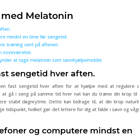
n med Melatonin
ften.
e mindst en time før sengetid.
ns træning sent på aftenen.
in soveværelse.
gynder at tage melatonin som søvnhjælpemiddel.
ast sengetid hver aften.
en fast sengetid hver aften for at hjælpe med at regulere d
d at gå i seng på samme tid hver nat kan du træne din krop til 
e stabil døgnrytme. Dette kan bidrage til, at din krop naturli
 tidspunkt, hvilket gør det lettere for dig at falde i søvn og vå
efoner og computere mindst en