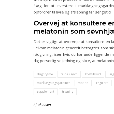
Sørg for at investere i mørklægningsgardi
opfordrer til hvile og afslapning før sengetid.
Overvej at konsultere e
melatonin som søvnhj
Det er vigtigt at overveje at konsultere en
Selvom melatonin generelt betragtes som sikk
rådgivning, især hvis du har underliggende m
dig personlig vejledning og sikre, at melatoni
døgnrytme
falde i søvn
kosttilskud
læg
mørklægningsgardiner
motion
regulere
supplement
træning
Af
akousen