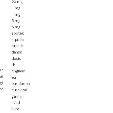
20 mg
3 mg
4 mg
5 mg
6 mg
apotek
aquilea
circadin
dansk
dosis
dr
in
england
at
eu
gt
eurofarma
gne
eurovital
garmin
hvad
hvor