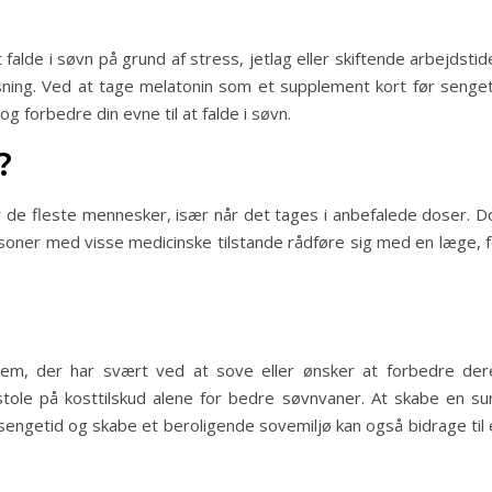
de i søvn på grund af stress, jetlag eller skiftende arbejdstide
øsning. Ved at tage melatonin som et supplement kort før senget
g forbedre din evne til at falde i søvn.
?
r de fleste mennesker, især når det tages i anbefalede doser. D
ner med visse medicinske tilstande rådføre sig med en læge, f
 dem, der har svært ved at sove eller ønsker at forbedre der
 stole på kosttilskud alene for bedre søvnvaner. At skabe en su
sengetid og skabe et beroligende sovemiljø kan også bidrage til 