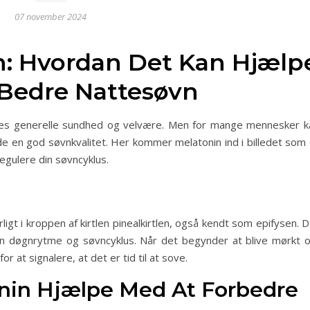
07 november 2024
n: Hvordan Det Kan Hjælp
 Bedre Nattesøvn
vores generelle sundhed og velvære. Men for mange mennesker k
de en god søvnkvalitet. Her kommer melatonin ind i billedet som 
egulere din søvncyklus.
igt i kroppen af kirtlen pinealkirtlen, også kendt som epifysen. 
f din døgnrytme og søvncyklus. Når det begynder at blive mørkt 
 at signalere, at det er tid til at sove.
nin Hjælpe Med At Forbedre