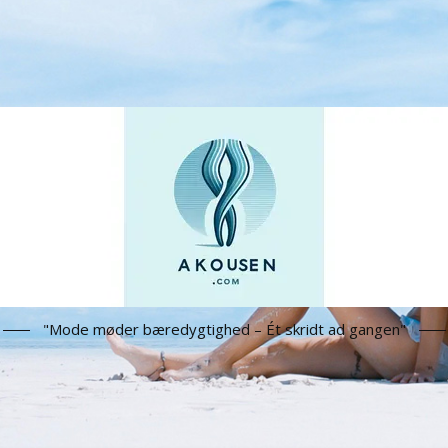
"Mode møder bæredygtighed – Ét skridt ad gangen"