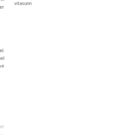
vitasunn
er
l.
el
ve
er