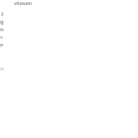
vitasunn
 3
ig
en
n-
er
24