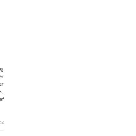
mg
er
er
s,
af
24