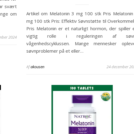
ar svært
Artikel om Melatonin 3 mg 100 stk Pris Melatonin
gange om
mg 100 stk Pris: Effektiv Søvnstøtte til Overkommel
Pris Melatonin er et naturligt hormon, der spiller 
vigtig rolle i reguleringen af søv
mber 2024
vågenhedscyklussen. Mange mennesker oplev
søvnproblemer på et eller…
Af
akousen
24 december 20