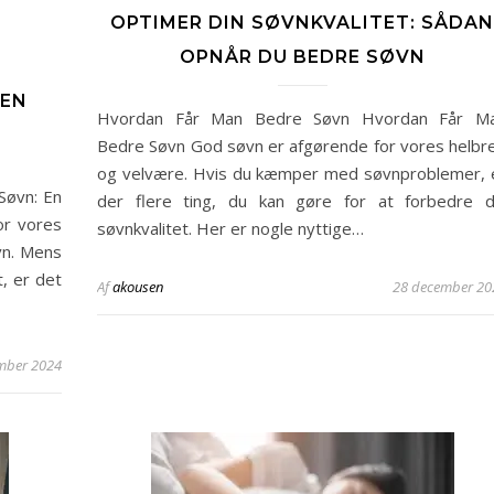
OPTIMER DIN SØVNKVALITET: SÅDAN
OPNÅR DU BEDRE SØVN
DEN
Hvordan Får Man Bedre Søvn Hvordan Får M
Bedre Søvn God søvn er afgørende for vores helbr
og velvære. Hvis du kæmper med søvnproblemer, 
Søvn: En
der flere ting, du kan gøre for at forbedre d
or vores
søvnkvalitet. Her er nogle nyttige…
vn. Mens
, er det
Af
akousen
28 december 20
mber 2024