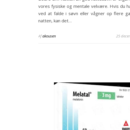
vores fysiske og mentale velvære. Hvis du h
ved at falde i søvn eller vågner op flere 
natten, kan det…
Af
akousen
25 dece