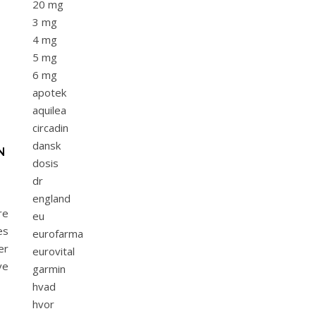
20 mg
3 mg
4 mg
5 mg
6 mg
apotek
aquilea
circadin
dansk
N
dosis
dr
england
re
eu
es
eurofarma
er
eurovital
ve
garmin
hvad
hvor