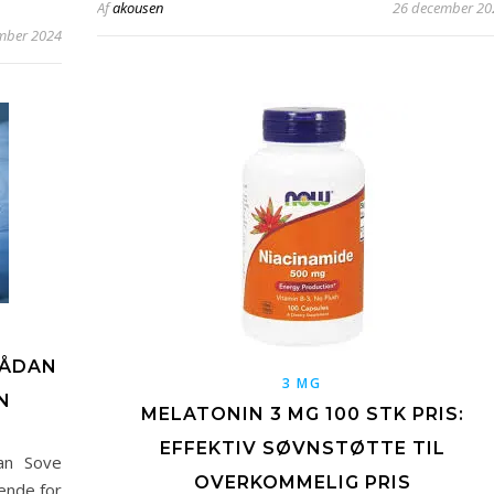
Af
akousen
26 december 20
mber 2024
SÅDAN
3 MG
N
MELATONIN 3 MG 100 STK PRIS:
EFFEKTIV SØVNSTØTTE TIL
an Sove
OVERKOMMELIG PRIS
ende for