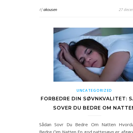
Af
akousen
27 dece
UNCATEGORIZED
FORBEDRE DIN SØVNKVALITET: 
SOVER DU BEDRE OM NATTE
Sådan Sovr Du Bedre Om Natten Hvord
Bedre Om Natten En god nattesøvn er afgør