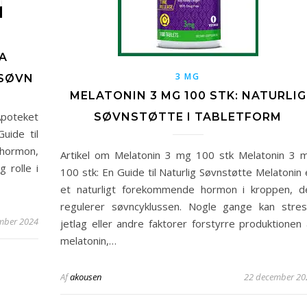
RA
3 MG
 SØVN
MELATONIN 3 MG 100 STK: NATURLIG
poteket
SØVNSTØTTE I TABLETFORM
uide til
 hormon,
Artikel om Melatonin 3 mg 100 stk Melatonin 3 
 rolle i
100 stk: En Guide til Naturlig Søvnstøtte Melatonin 
et naturligt forekommende hormon i kroppen, d
regulerer søvncyklussen. Nogle gange kan stres
mber 2024
jetlag eller andre faktorer forstyrre produktionen 
melatonin,…
Af
akousen
22 december 20