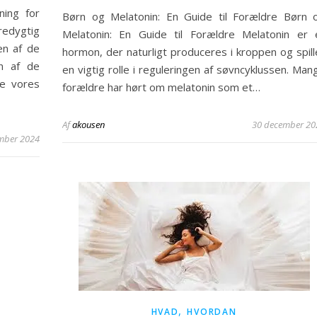
ning for
Børn og Melatonin: En Guide til Forældre Børn 
edygtig
Melatonin: En Guide til Forældre Melatonin er 
en af de
hormon, der naturligt produceres i kroppen og spill
En af de
en vigtig rolle i reguleringen af søvncyklussen. Man
re vores
forældre har hørt om melatonin som et…
Af
akousen
30 december 20
mber 2024
,
HVAD
HVORDAN