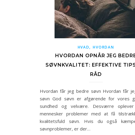
,
HVAD
HVORDAN
HVORDAN OPNÅR JEG BEDR
SØVNKVALITET: EFFEKTIVE TIP
RÅD
Hvordan får jeg bedre søvn Hvordan får j
søvn God søvn er afgørende for vores ge
sundhed og velvære. Desværre opleve
mennesker problemer med at få tilstrækk
kvalitetsfuld søvn. Hvis du også kæm
søvnproblemer, er der…