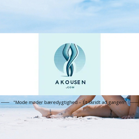
"Mode møder bæredygtighed – Ét skridt ad gangen"