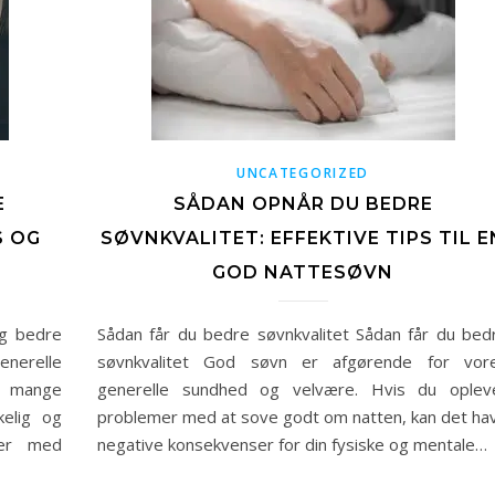
UNCATEGORIZED
E
SÅDAN OPNÅR DU BEDRE
S OG
SØVNKVALITET: EFFEKTIVE TIPS TIL E
GOD NATTESØVN
eg bedre
Sådan får du bedre søvnkvalitet Sådan får du bed
nerelle
søvnkvalitet God søvn er afgørende for vor
r mange
generelle sundhed og velvære. Hvis du oplev
elig og
problemer med at sove godt om natten, kan det ha
per med
negative konsekvenser for din fysiske og mentale…