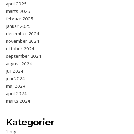
april 2025
marts 2025
februar 2025
januar 2025
december 2024
november 2024
oktober 2024
september 2024
august 2024
juli 2024
juni 2024
maj 2024
april 2024
marts 2024
Kategorier
1 mg