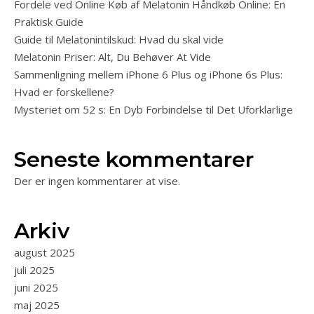
Fordele ved Online Køb af Melatonin Håndkøb Online: En
Praktisk Guide
Guide til Melatonintilskud: Hvad du skal vide
Melatonin Priser: Alt, Du Behøver At Vide
Sammenligning mellem iPhone 6 Plus og iPhone 6s Plus:
Hvad er forskellene?
Mysteriet om 52 s: En Dyb Forbindelse til Det Uforklarlige
Seneste kommentarer
Der er ingen kommentarer at vise.
Arkiv
august 2025
juli 2025
juni 2025
maj 2025