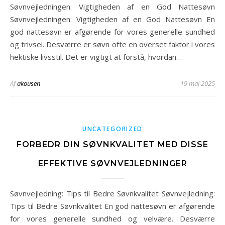
Søvnvejledningen: Vigtigheden af en God Nattesøvn
Søvnvejledningen: Vigtigheden af en God Nattesøvn En
god nattesøvn er afgørende for vores generelle sundhed
og trivsel. Desværre er søvn ofte en overset faktor i vores
hektiske livsstil. Det er vigtigt at forstå, hvordan…
Af
akousen
19 maj 2025
UNCATEGORIZED
FORBEDR DIN SØVNKVALITET MED DISSE
EFFEKTIVE SØVNVEJLEDNINGER
Søvnvejledning: Tips til Bedre Søvnkvalitet Søvnvejledning:
Tips til Bedre Søvnkvalitet En god nattesøvn er afgørende
for vores generelle sundhed og velvære. Desværre