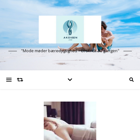
"Mode møder bæredygtighed – Ét skridt ad gangen"