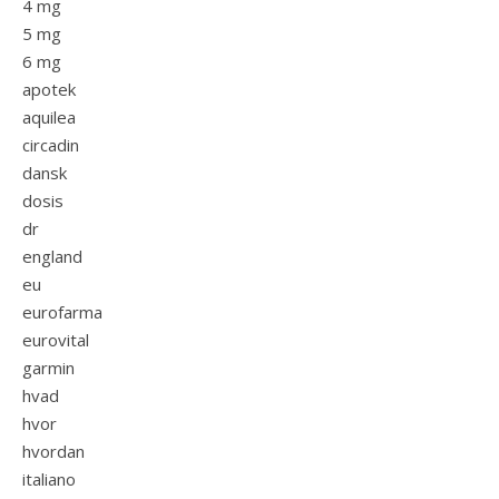
4 mg
5 mg
6 mg
apotek
aquilea
circadin
dansk
dosis
dr
england
eu
eurofarma
eurovital
garmin
hvad
hvor
hvordan
italiano