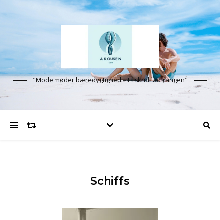
"Mode møder bæredygtighed – Ét skridt ad gangen"
Schiffs