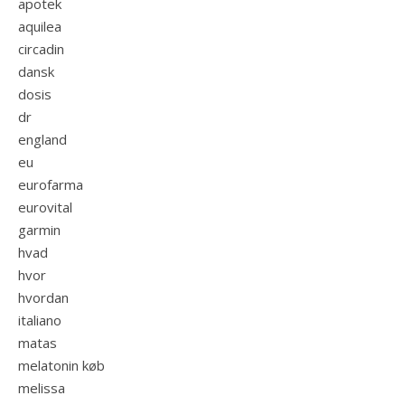
apotek
aquilea
circadin
dansk
dosis
dr
england
eu
eurofarma
eurovital
garmin
hvad
hvor
hvordan
italiano
matas
melatonin køb
melissa