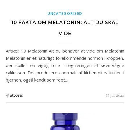
UNCATEGORIZED
10 FAKTA OM MELATONIN: ALT DU SKAL
VIDE
Artikel: 10 Melatonin Alt du behøver at vide om Melatonin
Melatonin er et naturligt forekommende hormon i kroppen,
der spiller en vigtig rolle i reguleringen af søvn-vågne
cyklussen. Det produceres normalt af kirtlen pinealkirtlen i
hjernen, også kendt som “det…
Af
akousen
11 juli 2025