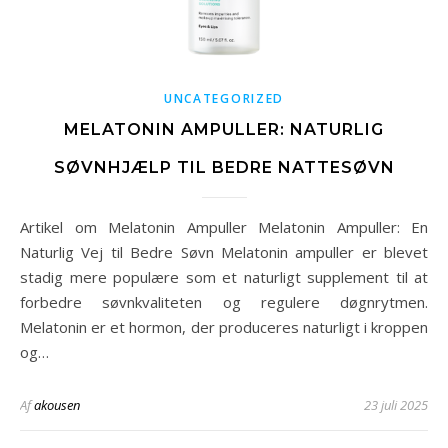
UNCATEGORIZED
MELATONIN AMPULLER: NATURLIG
SØVNHJÆLP TIL BEDRE NATTESØVN
Artikel om Melatonin Ampuller Melatonin Ampuller: En
Naturlig Vej til Bedre Søvn Melatonin ampuller er blevet
stadig mere populære som et naturligt supplement til at
forbedre søvnkvaliteten og regulere døgnrytmen.
Melatonin er et hormon, der produceres naturligt i kroppen
og…
Af
akousen
23 juli 2025