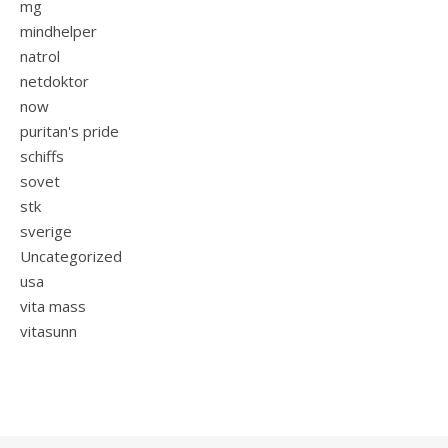
mg
mindhelper
natrol
netdoktor
now
puritan's pride
schiffs
sovet
stk
sverige
Uncategorized
usa
vita mass
vitasunn