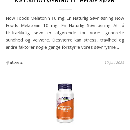
NATURLIG LØSNING TIL BEDRE SØVN
Now Foods Melatonin 10 mg: En Naturlig Søvnløsning Now
Foods Melatonin 10 mg: En Naturlig Søvnløsning At få
tilstrækkelig søvn er afgørende for vores generelle
sundhed og velvære. Desværre kan stress, travlhed og
andre faktorer nogle gange forstyrre vores søvnrytme…
Af
akousen
10 juni 2025