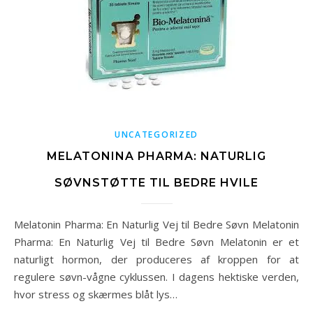
UNCATEGORIZED
MELATONINA PHARMA: NATURLIG
SØVNSTØTTE TIL BEDRE HVILE
Melatonin Pharma: En Naturlig Vej til Bedre Søvn Melatonin
Pharma: En Naturlig Vej til Bedre Søvn Melatonin er et
naturligt hormon, der produceres af kroppen for at
regulere søvn-vågne cyklussen. I dagens hektiske verden,
hvor stress og skærmes blåt lys…