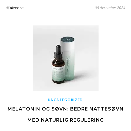
Af
akousen
08 december 2024
UNCATEGORIZED
MELATONIN OG SØVN: BEDRE NATTESØVN
MED NATURLIG REGULERING