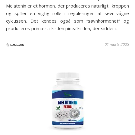
Melatonin er et hormon, der produceres naturligt i kroppen
og spiller en vigtig rolle i reguleringen af søvn-vågne
cyklussen. Det kendes også som “søvnhormonet” og
produceres primært i kirtlen pinealkirtlen, der sidder i…
Af
akousen
01 marts 2025