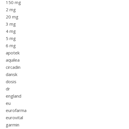
150 mg
2 mg
20 mg
3 mg
4 mg
5 mg
6 mg
apotek
aquilea
circadin
dansk
dosis
dr
england
eu
eurofarma
eurovital
garmin