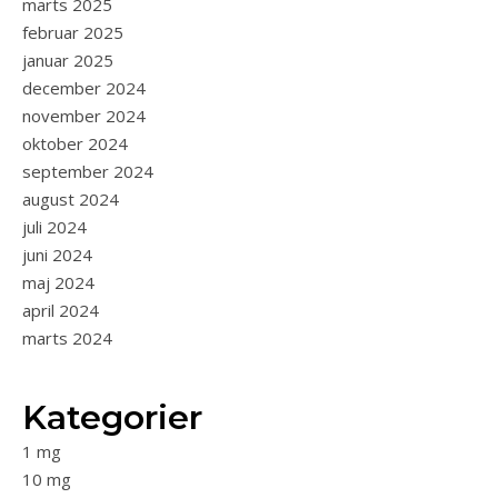
marts 2025
februar 2025
januar 2025
december 2024
november 2024
oktober 2024
september 2024
august 2024
juli 2024
juni 2024
maj 2024
april 2024
marts 2024
Kategorier
1 mg
10 mg