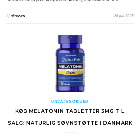
Af
akousen
26 juli 2025
UNCATEGORIZED
KØB MELATONIN TABLETTER 3MG TIL
SALG: NATURLIG SØVNSTØTTE I DANMARK