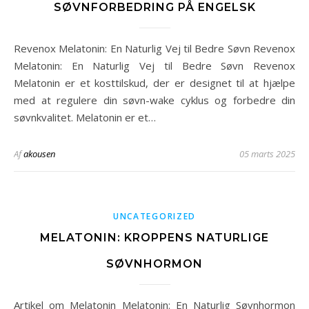
SØVNFORBEDRING PÅ ENGELSK
Revenox Melatonin: En Naturlig Vej til Bedre Søvn Revenox
Melatonin: En Naturlig Vej til Bedre Søvn Revenox
Melatonin er et kosttilskud, der er designet til at hjælpe
med at regulere din søvn-wake cyklus og forbedre din
søvnkvalitet. Melatonin er et…
Af
akousen
05 marts 2025
UNCATEGORIZED
MELATONIN: KROPPENS NATURLIGE
SØVNHORMON
Artikel om Melatonin Melatonin: En Naturlig Søvnhormon