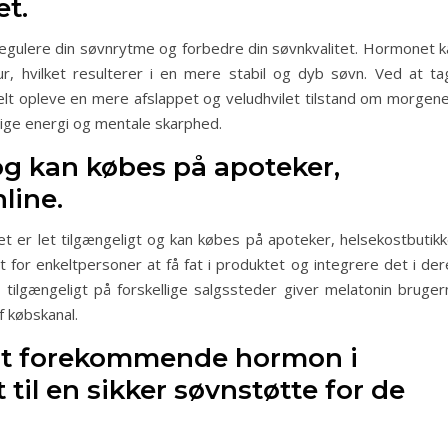
et.
 regulere din søvnrytme og forbedre din søvnkvalitet. Hormonet k
r, hvilket resulterer i en mere stabil og dyb søvn. Ved at ta
lt opleve en mere afslappet og veludhvilet tilstand om morgene
glige energi og mentale skarphed.
 og kan købes på apoteker,
line.
et er let tilgængeligt og kan købes på apoteker, helsekostbutikk
 for enkeltpersoner at få fat i produktet og integrere det i der
ilgængeligt på forskellige salgssteder giver melatonin bruger
f købskanal.
igt forekommende hormon i
 til en sikker søvnstøtte for de