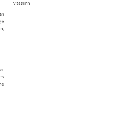
vitasunn
an
ge
n,
er
es
ne