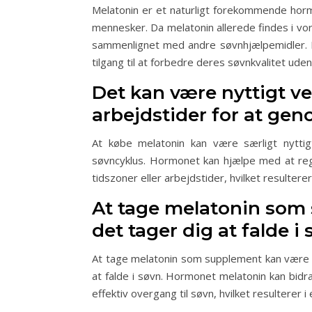
Melatonin er et naturligt forekommende hormon
mennesker. Da melatonin allerede findes i vor
sammenlignet med andre søvnhjælpemidler. Det
tilgang til at forbedre deres søvnkvalitet ude
Det kan være nyttigt ved
arbejdstider for at gen
At købe melatonin kan være særligt nyttigt
søvncyklus. Hormonet kan hjælpe med at regu
tidszoner eller arbejdstider, hvilket resultere
At tage melatonin som
det tager dig at falde i 
At tage melatonin som supplement kan være g
at falde i søvn. Hormonet melatonin kan bid
effektiv overgang til søvn, hvilket resulterer 