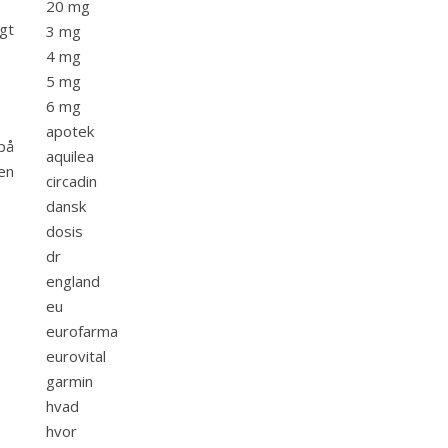
20 mg
igt
3 mg
4 mg
5 mg
6 mg
apotek
på
aquilea
 en
circadin
dansk
dosis
dr
england
eu
eurofarma
eurovital
garmin
hvad
hvor