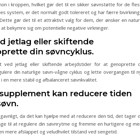
 i kroppen, hvilket gør det til en sikker søvnstøtte for de fles
es system, er det normalt godt tolereret og har færre bivirkning
te gør det til et attraktivt valg for dem, der ønsker en naturl
n at bekymre sig om potentielle negative virkninger.
 jetlag eller skiftende
oprette din søvncyklus.
 ved jetlag eller skiftende arbejdstider for at genoprette d
lere din naturlige søvn-vågne cyklus og lette overgangen til n
r i en mere stabil og afbalanceret søvnkvalitet.
 supplement kan reducere tiden
søvn.
avnligt, da det kan hjælpe med at reducere den tid, det tager d
rage til at regulere din søvnrytme og fremme en hurtigere og me
i en mere afslappet og veludhvilet tilstand ved sengetid.