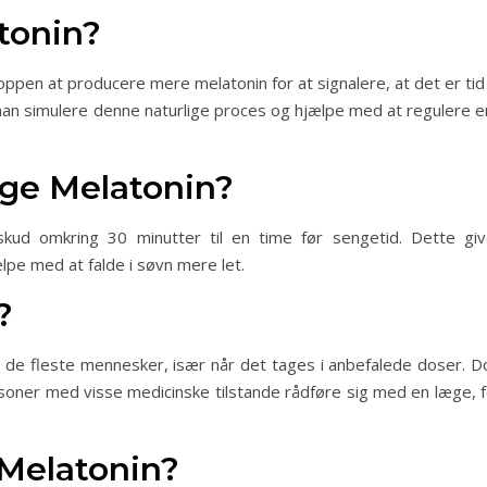
tonin?
ppen at producere mere melatonin for at signalere, at det er tid 
 man simulere denne naturlige proces og hjælpe med at regulere e
ge Melatonin?
skud omkring 30 minutter til en time før sengetid. Dette giv
ælpe med at falde i søvn mere let.
?
r de fleste mennesker, især når det tages i anbefalede doser. D
ner med visse medicinske tilstande rådføre sig med en læge, f
Melatonin?