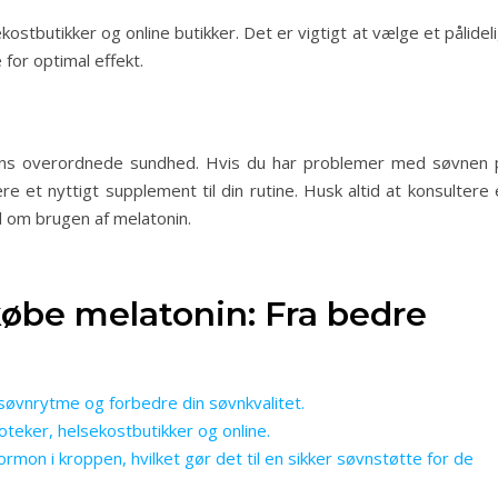
ostbutikker og online butikker. Det er vigtigt at vælge et pålidel
for optimal effekt.
f ens overordnede sundhed. Hvis du har problemer med søvnen 
re et nyttigt supplement til din rutine. Husk altid at konsultere
l om brugen af melatonin.
købe melatonin: Fra bedre
søvnrytme og forbedre din søvnkvalitet.
oteker, helsekostbutikker og online.
mon i kroppen, hvilket gør det til en sikker søvnstøtte for de