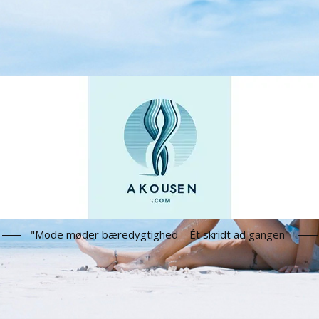
"Mode møder bæredygtighed – Ét skridt ad gangen"