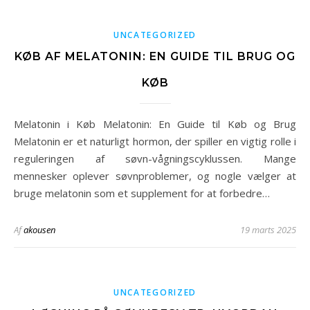
UNCATEGORIZED
KØB AF MELATONIN: EN GUIDE TIL BRUG OG
KØB
Melatonin i Køb Melatonin: En Guide til Køb og Brug
Melatonin er et naturligt hormon, der spiller en vigtig rolle i
reguleringen af søvn-vågningscyklussen. Mange
mennesker oplever søvnproblemer, og nogle vælger at
bruge melatonin som et supplement for at forbedre…
Af
akousen
19 marts 2025
UNCATEGORIZED