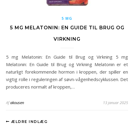
5 MG
5 MG MELATONIN: EN GUIDE TIL BRUG OG
VIRKNING
5 mg Melatonin: En Guide til Brug og Virkning 5 mg
Melatonin: En Guide til Brug og Virkning Melatonin er et
naturligt forekommende hormon i kroppen, der spiller en
vigtig rolle i reguleringen af søvn-vågenhedscyklussen. Det
produceres normalt af kroppen,…
Af
akousen
13 januar 2025
ÆLDRE INDLÆG