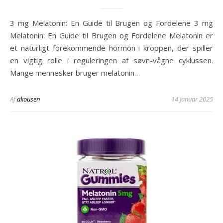
3 mg Melatonin: En Guide til Brugen og Fordelene 3 mg
Melatonin: En Guide til Brugen og Fordelene Melatonin er
et naturligt forekommende hormon i kroppen, der spiller
en vigtig rolle i reguleringen af søvn-vågne cyklussen.
Mange mennesker bruger melatonin…
Af
akousen
14 januar 2025