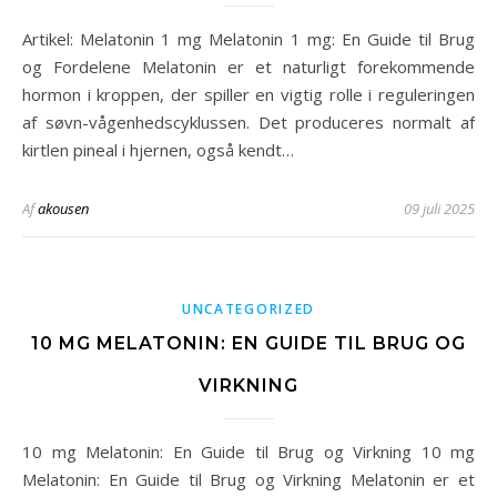
Artikel: Melatonin 1 mg Melatonin 1 mg: En Guide til Brug
og Fordelene Melatonin er et naturligt forekommende
hormon i kroppen, der spiller en vigtig rolle i reguleringen
af søvn-vågenhedscyklussen. Det produceres normalt af
kirtlen pineal i hjernen, også kendt…
Af
akousen
09 juli 2025
UNCATEGORIZED
10 MG MELATONIN: EN GUIDE TIL BRUG OG
VIRKNING
10 mg Melatonin: En Guide til Brug og Virkning 10 mg
Melatonin: En Guide til Brug og Virkning Melatonin er et