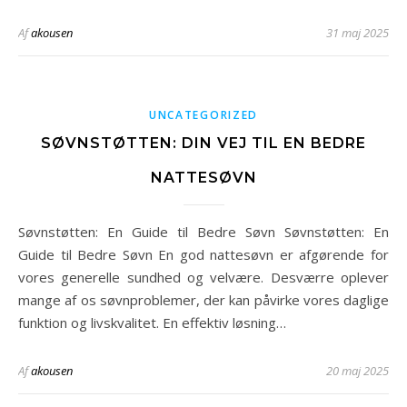
Af
akousen
31 maj 2025
UNCATEGORIZED
SØVNSTØTTEN: DIN VEJ TIL EN BEDRE
NATTESØVN
Søvnstøtten: En Guide til Bedre Søvn Søvnstøtten: En
Guide til Bedre Søvn En god nattesøvn er afgørende for
vores generelle sundhed og velvære. Desværre oplever
mange af os søvnproblemer, der kan påvirke vores daglige
funktion og livskvalitet. En effektiv løsning…
Af
akousen
20 maj 2025