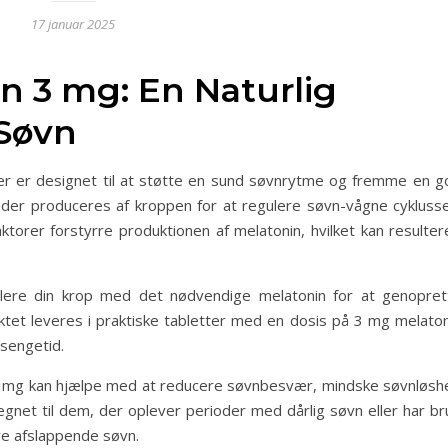
17 januar 2025
in 3 mg: En Naturlig
 Søvn
 der er designet til at støtte en sund søvnrytme og fremme en g
, der produceres af kroppen for at regulere søvn-vågne cyklusse
ktorer forstyrre produktionen af melatonin, hvilket kan resulter
lere din krop med det nødvendige melatonin for at genopret
ktet leveres i praktiske tabletter med en dosis på 3 mg melaton
 sengetid.
 3 mg kan hjælpe med at reducere søvnbesvær, mindske søvnløsh
gnet til dem, der oplever perioder med dårlig søvn eller har br
re afslappende søvn.