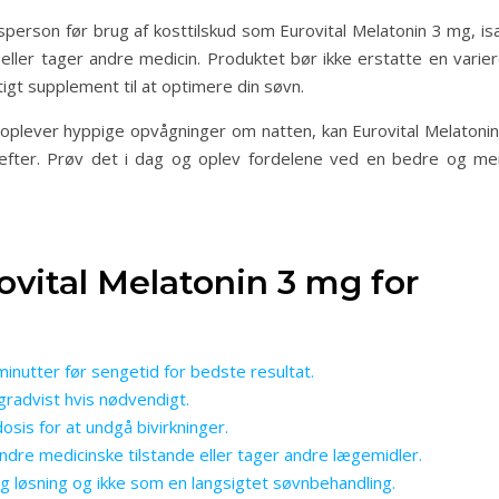
sperson før brug af kosttilskud som Eurovital Melatonin 3 mg, is
ller tager andre medicin. Produktet bør ikke erstatte en varier
tigt supplement til at optimere din søvn.
r oplever hyppige opvågninger om natten, kan Eurovital Melatonin
 efter. Prøv det i dag og oplev fordelene ved en bedre og me
rovital Melatonin 3 mg for
inutter før sengetid for bedste resultat.
 gradvist hvis nødvendigt.
is for at undgå bivirkninger.
 andre medicinske tilstande eller tager andre lægemidler.
ig løsning og ikke som en langsigtet søvnbehandling.