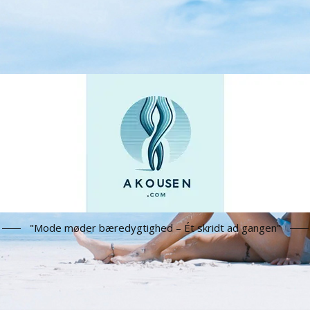
"Mode møder bæredygtighed – Ét skridt ad gangen"