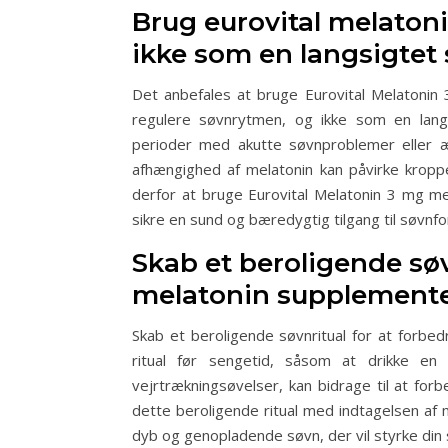
Brug eurovital melaton
ikke som en langsigtet
Det anbefales at bruge Eurovital Melatonin 
regulere søvnrytmen, og ikke som en langs
perioder med akutte søvnproblemer eller æn
afhængighed af melatonin kan påvirke kroppe
derfor at bruge Eurovital Melatonin 3 mg me
sikre en sund og bæredygtig tilgang til søvnfo
Skab et beroligende søv
melatonin supplemente
Skab et beroligende søvnritual for at forbedr
ritual før sengetid, såsom at drikke en
vejrtrækningsøvelser, kan bidrage til at fo
dette beroligende ritual med indtagelsen af 
dyb og genopladende søvn, der vil styrke din 