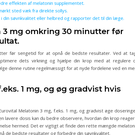
bedre effekten af melatonin supplementet.
mørkt sted væk fra direkte sollys.
in søvnkvalitet eller helbred og rapporter det til din læge.
n 3 mg omkring 30 minutter før
ltat.
tter før sengetid for at opnå de bedste resultater. Ved at ta
optimere dets virkning og hjælpe din krop med at regulere d
følge denne rutine regelmæssigt for at nyde fordelene ved en me
f.eks. 1 mg, og øg gradvist hvis
Eurovital Melatonin 3 mg, f.eks. 1 mg, og gradvist øge doseringe
en lavere dosis kan du bedre observere, hvordan din krop reager
melse hermed. Det er vigtigt at finde den rette mængde melatoni
opnå de bedste resultater og forbedre din søvnkvalitet.