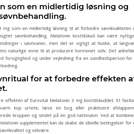
in som en midlertidig løsning og
 søvnbehandling.
3 mg som en midlertidig løsning til at forbedre søvnkvaliteten 
igtet søvnbehandling. Melatonin kosttilskud kan være nyttige
dringer i søvnvaner, men det er vigtigt at huske, at langvar
ns naturlige evne til at producere hormonet selv. Det anbefal
d forsigtighed og under vejledning fra en sundhedsperson for 
rbedring.
nritual for at forbedre effekten a
t.
e effekten af Eurovital Melatonin 3 mg kosttilskuddet. Et fastla
 varm kop urtete, læse en bog eller praktisere afslappen
rberede kroppen og sindet på en god nattesøvn. Ved at kombine
melatonin supplementet kan du skabe de ideelle betingelser for 
søvnkvalitet og velvære.