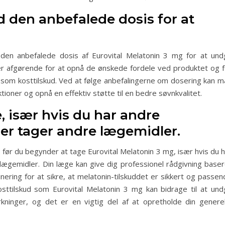
 den anbefalede dosis for at
den anbefalede dosis af Eurovital Melatonin 3 mg for at und
g er afgørende for at opnå de ønskede fordele ved produktet og f
 som kosttilskud. Ved at følge anbefalingerne om dosering kan m
tioner og opnå en effektiv støtte til en bedre søvnkvalitet.
e, især hvis du har andre
ler tager andre lægemidler.
, før du begynder at tage Eurovital Melatonin 3 mg, især hvis du 
 lægemidler. Din læge kan give dig professionel rådgivning baser
inering for at sikre, at melatonin-tilskuddet er sikkert og passe
osttilskud som Eurovital Melatonin 3 mg kan bidrage til at und
irkninger, og det er en vigtig del af at opretholde din generel