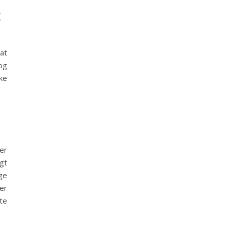
k
at
og
kke
er
igt
ge
er
te