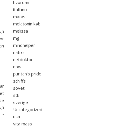
hvordan
italiano
matas
melatonin køb
melissa
gå
mg
or
mindhelper
an
natrol
netdoktor
now
puritan's pride
schiffs
har
sovet
et
stk
nde
sverige
gå
Uncategorized
le
usa
vita mass