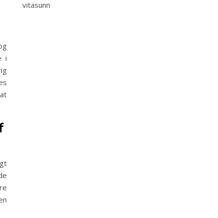
vitasunn
og
 i
ig
es
at
f
gt
de
re
en