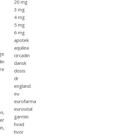
20 mg
3 mg
4 mg
5 mg
6 mg
apotek
aquilea
ge
circadin
in
dansk
re
dosis
dr
england
eu
eurofarma
eurovital
n,
garmin
er
hvad
n,
hvor