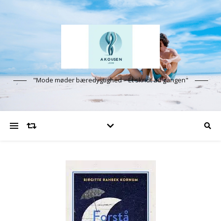
"Mode møder bæredygtighed – Ét skridt ad gangen"