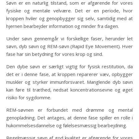
Søvn er en naturlig tilstand, som er afgørende for vores
fysiske og mentale velvære. Det er en periode, hvor
kroppen hviler og genopbygger sig selv, samtidig med at
hjernen bearbejder information og minder fra dagen.
Under søvn gennemgår vi forskellige faser, herunder let
søvn, dyb søvn og REM-søvn (Rapid Eye Movement). Hver
fase har sin betydning for vores krop og sind.
Den dybe søvn er særligt vigtig for fysisk restitution, da
det er i denne fase, at kroppen reparerer væv, opbygger
muskler og styrker immunforsvaret. Manglende dyb søvn
kan føre til træthed, nedsat koncentrationsevne og øget
risiko for sygdomme.
REM-søvnen er forbundet med drømme og mental
genopladning. Det antages, at denne fase spiller en rolle i
hukommelsesdannelse og følelsesmæssig bearbejdning.
Regelmæssig søvn af god kvalitet er afgørende for vores