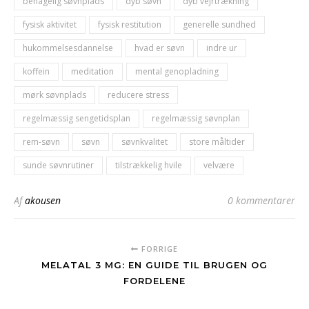
behagelig søvnplads
dyb søvn
dyb vejrtrækning
fysisk aktivitet
fysisk restitution
generelle sundhed
hukommelsesdannelse
hvad er søvn
indre ur
koffein
meditation
mental genopladning
mørk søvnplads
reducere stress
regelmæssig sengetidsplan
regelmæssig søvnplan
rem-søvn
søvn
søvnkvalitet
store måltider
sunde søvnrutiner
tilstrækkelig hvile
velvære
Af
akousen
0 kommentarer
FORRIGE
MELATAL 3 MG: EN GUIDE TIL BRUGEN OG
FORDELENE