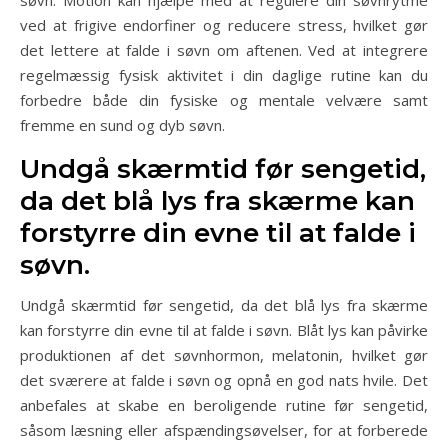
søvn. Motion kan hjælpe med at regulere din søvnrytme
ved at frigive endorfiner og reducere stress, hvilket gør
det lettere at falde i søvn om aftenen. Ved at integrere
regelmæssig fysisk aktivitet i din daglige rutine kan du
forbedre både din fysiske og mentale velvære samt
fremme en sund og dyb søvn.
Undgå skærmtid før sengetid,
da det blå lys fra skærme kan
forstyrre din evne til at falde i
søvn.
Undgå skærmtid før sengetid, da det blå lys fra skærme
kan forstyrre din evne til at falde i søvn. Blåt lys kan påvirke
produktionen af det søvnhormon, melatonin, hvilket gør
det sværere at falde i søvn og opnå en god nats hvile. Det
anbefales at skabe en beroligende rutine før sengetid,
såsom læsning eller afspændingsøvelser, for at forberede