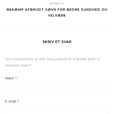
NYERE
BEKÆMP AFBRUDT SØVN FOR BEDRE SUNDHED OG
VELVÆRE
SKRIV ET SVAR
Din e-mailadresse vil ikke blive publiceret.
Krævede felter er
markeret med
*
Navn
*
E-mail
*