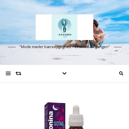
"Mode møder bæredygtighed – Ét skridt ad gangen"