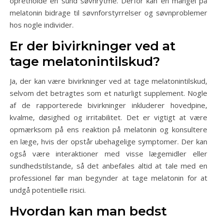
opretholde en sund søvnrytme. Derfor kan en mangel på
melatonin bidrage til søvnforstyrrelser og søvnproblemer
hos nogle individer.
Er der bivirkninger ved at
tage melatonintilskud?
Ja, der kan være bivirkninger ved at tage melatonintilskud,
selvom det betragtes som et naturligt supplement. Nogle
af de rapporterede bivirkninger inkluderer hovedpine,
kvalme, døsighed og irritabilitet. Det er vigtigt at være
opmærksom på ens reaktion på melatonin og konsultere
en læge, hvis der opstår ubehagelige symptomer. Der kan
også være interaktioner med visse lægemidler eller
sundhedstilstande, så det anbefales altid at tale med en
professionel før man begynder at tage melatonin for at
undgå potentielle risici.
Hvordan kan man bedst