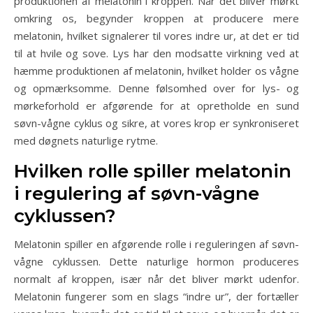
produktionen af melatonin i kroppen. Når det bliver mørkt
omkring os, begynder kroppen at producere mere
melatonin, hvilket signalerer til vores indre ur, at det er tid
til at hvile og sove. Lys har den modsatte virkning ved at
hæmme produktionen af melatonin, hvilket holder os vågne
og opmærksomme. Denne følsomhed over for lys- og
mørkeforhold er afgørende for at opretholde en sund
søvn-vågne cyklus og sikre, at vores krop er synkroniseret
med døgnets naturlige rytme.
Hvilken rolle spiller melatonin
i regulering af søvn-vågne
cyklussen?
Melatonin spiller en afgørende rolle i reguleringen af søvn-
vågne cyklussen. Dette naturlige hormon produceres
normalt af kroppen, især når det bliver mørkt udenfor.
Melatonin fungerer som en slags “indre ur”, der fortæller