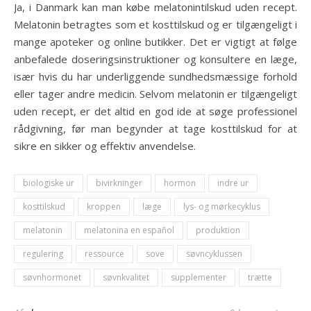
Ja, i Danmark kan man købe melatonintilskud uden recept.
Melatonin betragtes som et kosttilskud og er tilgængeligt i
mange apoteker og online butikker. Det er vigtigt at følge
anbefalede doseringsinstruktioner og konsultere en læge,
især hvis du har underliggende sundhedsmæssige forhold
eller tager andre medicin. Selvom melatonin er tilgængeligt
uden recept, er det altid en god ide at søge professionel
rådgivning, før man begynder at tage kosttilskud for at
sikre en sikker og effektiv anvendelse.
biologiske ur
bivirkninger
hormon
indre ur
kosttilskud
kroppen
læge
lys- og mørkecyklus
melatonin
melatonina en español
produktion
regulering
ressource
sove
søvncyklussen
søvnhormonet
søvnkvalitet
supplementer
trætte