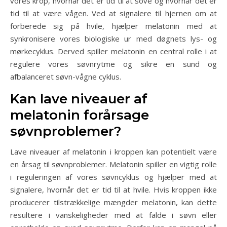
vores krop, hvornår det er tid til at sove og hvornår det er
tid til at være vågen. Ved at signalere til hjernen om at
forberede sig på hvile, hjælper melatonin med at
synkronisere vores biologiske ur med døgnets lys- og
mørkecyklus. Derved spiller melatonin en central rolle i at
regulere vores søvnrytme og sikre en sund og
afbalanceret søvn-vågne cyklus.
Kan lave niveauer af
melatonin forårsage
søvnproblemer?
Lave niveauer af melatonin i kroppen kan potentielt være
en årsag til søvnproblemer. Melatonin spiller en vigtig rolle
i reguleringen af vores søvncyklus og hjælper med at
signalere, hvornår det er tid til at hvile. Hvis kroppen ikke
producerer tilstrækkelige mængder melatonin, kan dette
resultere i vanskeligheder med at falde i søvn eller