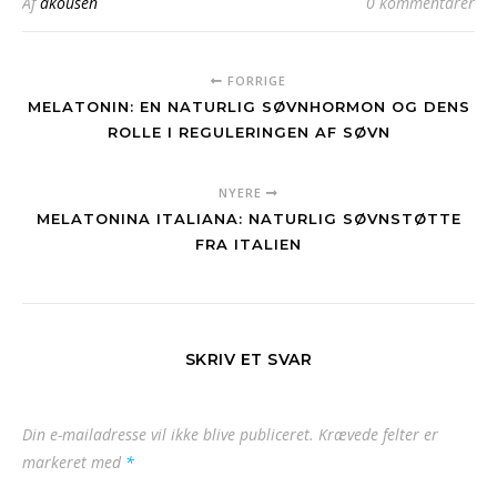
Af
akousen
0 kommentarer
FORRIGE
MELATONIN: EN NATURLIG SØVNHORMON OG DENS
ROLLE I REGULERINGEN AF SØVN
NYERE
MELATONINA ITALIANA: NATURLIG SØVNSTØTTE
FRA ITALIEN
SKRIV ET SVAR
Din e-mailadresse vil ikke blive publiceret.
Krævede felter er
markeret med
*