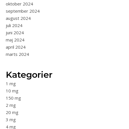
oktober 2024
september 2024
august 2024
juli 2024
juni 2024
maj 2024
april 2024
marts 2024
Kategorier
1 mg
10 mg
150 mg
2 mg
20 mg
3 mg
4 mg