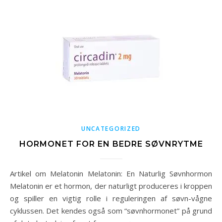
UNCATEGORIZED
HORMONET FOR EN BEDRE SØVNRYTME
Artikel om Melatonin Melatonin: En Naturlig Søvnhormon
Melatonin er et hormon, der naturligt produceres i kroppen
og spiller en vigtig rolle i reguleringen af søvn-vågne
cyklussen. Det kendes også som “søvnhormonet” på grund