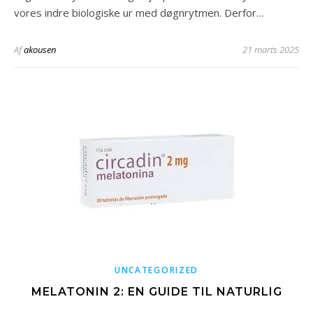
vores indre biologiske ur med døgnrytmen. Derfor…
Af
akousen
21 marts 2025
UNCATEGORIZED
MELATONIN 2: EN GUIDE TIL NATURLIG