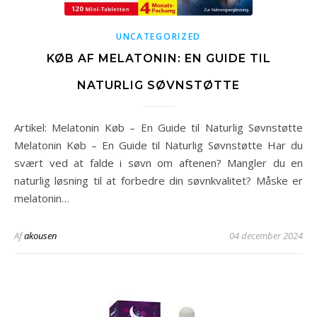
UNCATEGORIZED
KØB AF MELATONIN: EN GUIDE TIL
NATURLIG SØVNSTØTTE
Artikel: Melatonin Køb – En Guide til Naturlig Søvnstøtte
Melatonin Køb – En Guide til Naturlig Søvnstøtte Har du
svært ved at falde i søvn om aftenen? Mangler du en
naturlig løsning til at forbedre din søvnkvalitet? Måske er
melatonin…
Af
akousen
04 december 2024