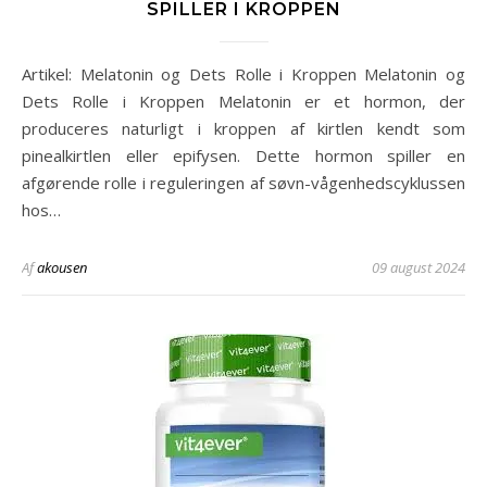
SPILLER I KROPPEN
Artikel: Melatonin og Dets Rolle i Kroppen Melatonin og
Dets Rolle i Kroppen Melatonin er et hormon, der
produceres naturligt i kroppen af kirtlen kendt som
pinealkirtlen eller epifysen. Dette hormon spiller en
afgørende rolle i reguleringen af søvn-vågenhedscyklussen
hos…
Af
akousen
09 august 2024