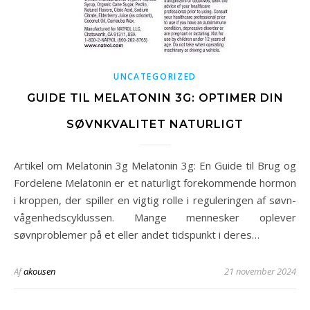
UNCATEGORIZED
GUIDE TIL MELATONIN 3G: OPTIMER DIN
SØVNKVALITET NATURLIGT
Artikel om Melatonin 3g Melatonin 3g: En Guide til Brug og
Fordelene Melatonin er et naturligt forekommende hormon
i kroppen, der spiller en vigtig rolle i reguleringen af søvn-
vågenhedscyklussen. Mange mennesker oplever
søvnproblemer på et eller andet tidspunkt i deres…
Af
akousen
21 november 2024