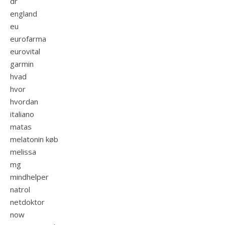
dr
england
eu
eurofarma
eurovital
garmin
hvad
hvor
hvordan
italiano
matas
melatonin køb
melissa
mg
mindhelper
natrol
netdoktor
now