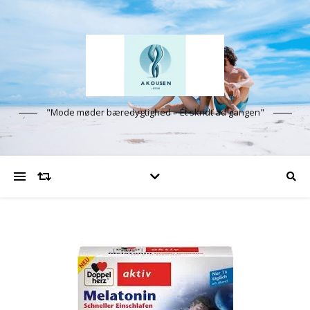
"Mode møder bæredygtighed – Ét skridt ad gangen"