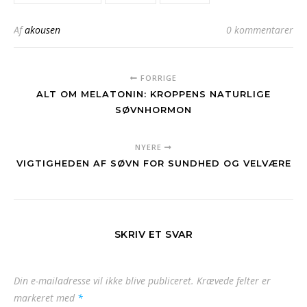
Af
akousen
0 kommentarer
FORRIGE
ALT OM MELATONIN: KROPPENS NATURLIGE
SØVNHORMON
NYERE
VIGTIGHEDEN AF SØVN FOR SUNDHED OG VELVÆRE
SKRIV ET SVAR
Din e-mailadresse vil ikke blive publiceret.
Krævede felter er
markeret med
*