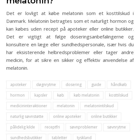
melatonin?
Det er lovligt at købe melatonin som et kosttilskud i
Danmark. Melatonin betragtes som et naturligt hormon og
kan købes uden recept på apoteker eller online butikker.
Det er vigtigt at følge doseringsanbefalingerne og
konsultere en læge eller sundhedspersonale, især hvis du
har eksisterende helbredsproblemer eller tager andre
medicin, for at sikre en sikker og effektiv anvendelse af
melatonin.
apoteker
døgnrytme
dosering
guide
håndkøb
hormon
kapsler
køb
køb melatonin
kosttilskud
medicininteraktioner
melatonin
melatonintilskud
naturlig søvnstøtte
online apoteker
online butikker
pålidelig kilde
receptfri
søvnproblemer
søvnrytme
sundhedsbutikker
tabletter
tyskland