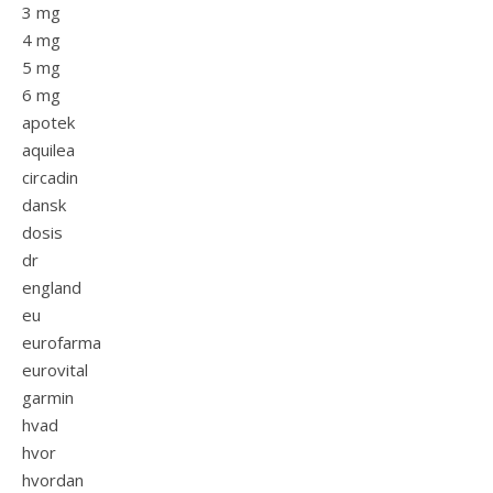
3 mg
4 mg
5 mg
6 mg
apotek
aquilea
circadin
dansk
dosis
dr
england
eu
eurofarma
eurovital
garmin
hvad
hvor
hvordan