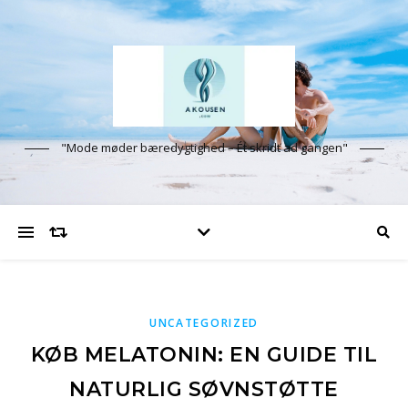
"Mode møder bæredygtighed – Ét skridt ad gangen"
UNCATEGORIZED
KØB MELATONIN: EN GUIDE TIL
NATURLIG SØVNSTØTTE