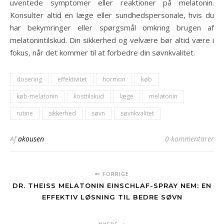
uventede symptomer eller reaktioner på melatonin.
Konsulter altid en læge eller sundhedspersonale, hvis du
har bekymringer eller spørgsmål omkring brugen af
melatonintilskud. Din sikkerhed og velvære bør altid være i
fokus, når det kommer til at forbedre din søvnkvalitet.
dosering
effektivitet
hormon
køb
køb-melatonin
kosttilskud
læge
melatonin
rutine
sikkerhed
søvn
søvnkvalitet
Af
akousen
0 kommentarer
FORRIGE
DR. THEISS MELATONIN EINSCHLAF-SPRAY NEM: EN
EFFEKTIV LØSNING TIL BEDRE SØVN