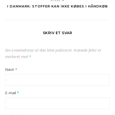
NYERE
I DANMARK: STOFFER KAN IKKE KØBES I HÅNDKØB
SKRIV ET SVAR
Din e-mailadresse vil ikke blive publiceret.
Krævede felter er
markeret med
*
Navn
*
E-mail
*