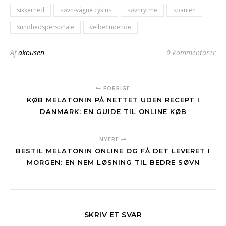
sikkerhed
søvn-vågne cyklus
søvnrytme
spanien
sundhedspersonale
velbefindende
Af
akousen
0 kommentarer
FORRIGE
KØB MELATONIN PÅ NETTET UDEN RECEPT I
DANMARK: EN GUIDE TIL ONLINE KØB
NYERE
BESTIL MELATONIN ONLINE OG FÅ DET LEVERET I
MORGEN: EN NEM LØSNING TIL BEDRE SØVN
SKRIV ET SVAR