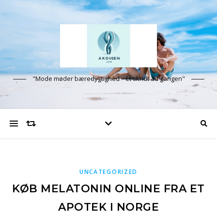
"Mode møder bæredygtighed – Ét skridt ad gangen"
UNCATEGORIZED
KØB MELATONIN ONLINE FRA ET
APOTEK I NORGE