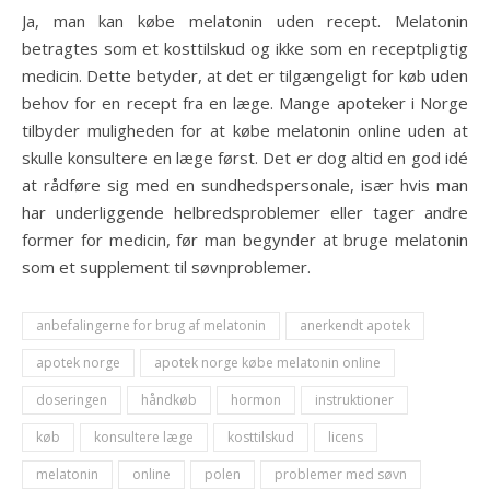
Ja, man kan købe melatonin uden recept. Melatonin
betragtes som et kosttilskud og ikke som en receptpligtig
medicin. Dette betyder, at det er tilgængeligt for køb uden
behov for en recept fra en læge. Mange apoteker i Norge
tilbyder muligheden for at købe melatonin online uden at
skulle konsultere en læge først. Det er dog altid en god idé
at rådføre sig med en sundhedspersonale, især hvis man
har underliggende helbredsproblemer eller tager andre
former for medicin, før man begynder at bruge melatonin
som et supplement til søvnproblemer.
anbefalingerne for brug af melatonin
anerkendt apotek
apotek norge
apotek norge købe melatonin online
doseringen
håndkøb
hormon
instruktioner
køb
konsultere læge
kosttilskud
licens
melatonin
online
polen
problemer med søvn