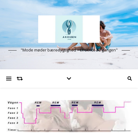
"Mode møder bæredygtighed – Ét skridt ad gangen"