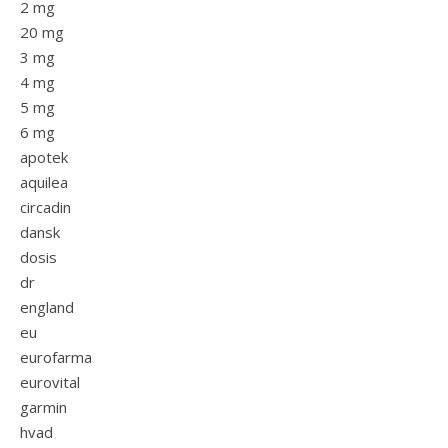
2 mg
20 mg
3 mg
4 mg
5 mg
6 mg
apotek
aquilea
circadin
dansk
dosis
dr
england
eu
eurofarma
eurovital
garmin
hvad