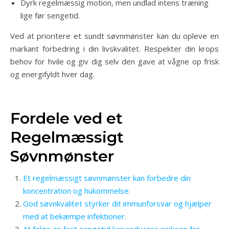
Dyrk regelmæssig motion, men undlad intens træning
lige før sengetid.
Ved at prioritere et sundt søvnmønster kan du opleve en
markant forbedring i din livskvalitet. Respekter din krops
behov for hvile og giv dig selv den gave at vågne op frisk
og energifyldt hver dag.
Fordele ved et
Regelmæssigt
Søvnmønster
Et regelmæssigt søvnmønster kan forbedre din
koncentration og hukommelse.
God søvnkvalitet styrker dit immunforsvar og hjælper
med at bekæmpe infektioner.
At følge en fast sengetid kan reducere risikoen for