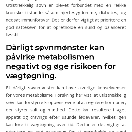
Utilstrækkelig søvn er blevet forbundet med en række
kroniske tilstande såsom hjertesygdomme, diabetes, og
nedsat immunforsvar. Det er derfor vigtigt at prioritere en
god nattesøvn for at opretholde en sund og balanceret
livsstil.
Dårligt søvnmønster kan
påvirke metabolismen
negativt og øge risikoen for
vægtøgning.
Et dårligt søvnmønster kan have alvorlige konsekvenser
for vores metabolisme. Forskning har vist, at utilstrækkelig
søvn kan forstyrre kroppens evne til at regulere hormoner,
der styrer sult og mæthed. Dette kan resultere i øget
appetit og cravings efter usunde fødevarer, hvilket igen
kan føre til vægtøgning over tid. Derfor er det vigtigt at
prioritere en god nattesøvn for at opretholde en sund