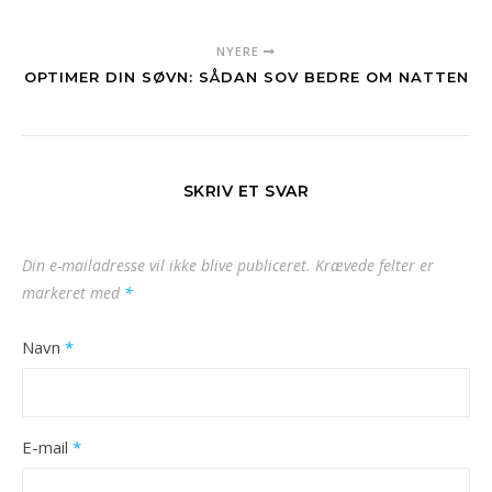
NYERE
OPTIMER DIN SØVN: SÅDAN SOV BEDRE OM NATTEN
SKRIV ET SVAR
Din e-mailadresse vil ikke blive publiceret.
Krævede felter er
markeret med
*
Navn
*
E-mail
*