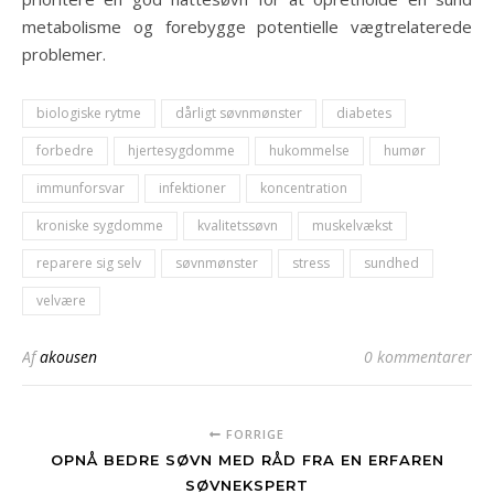
metabolisme og forebygge potentielle vægtrelaterede
problemer.
biologiske rytme
dårligt søvnmønster
diabetes
forbedre
hjertesygdomme
hukommelse
humør
immunforsvar
infektioner
koncentration
kroniske sygdomme
kvalitetssøvn
muskelvækst
reparere sig selv
søvnmønster
stress
sundhed
velvære
Af
akousen
0 kommentarer
FORRIGE
OPNÅ BEDRE SØVN MED RÅD FRA EN ERFAREN
SØVNEKSPERT