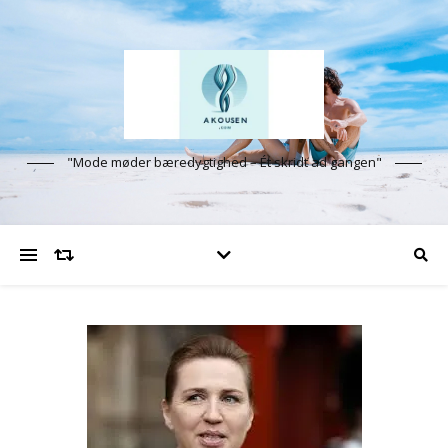
"Mode møder bæredygtighed – Ét skridt ad gangen"