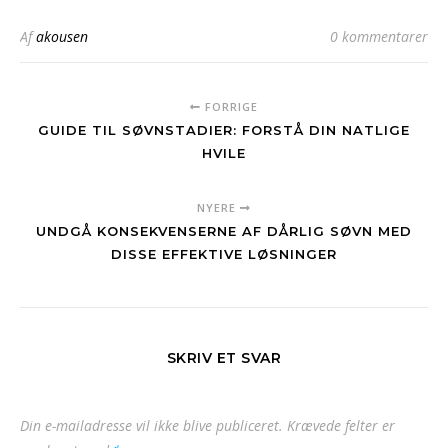
Af
akousen
0 kommentarer
FORRIGE
GUIDE TIL SØVNSTADIER: FORSTÅ DIN NATLIGE
HVILE
NYERE
UNDGÅ KONSEKVENSERNE AF DÅRLIG SØVN MED
DISSE EFFEKTIVE LØSNINGER
SKRIV ET SVAR
Din e-mailadresse vil ikke blive publiceret.
Krævede felter er