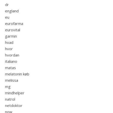
dr
england
eu
eurofarma
eurovital
garmin
hvad
hvor
hvordan
italiano
matas
melatonin køb
melissa
mg
mindhelper
natrol
netdoktor
now