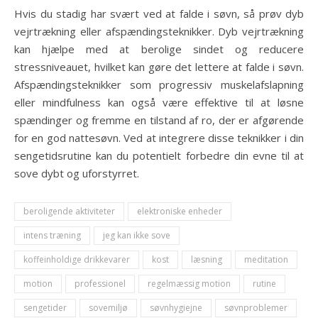
Hvis du stadig har svært ved at falde i søvn, så prøv dyb
vejrtrækning eller afspændingsteknikker. Dyb vejrtrækning
kan hjælpe med at berolige sindet og reducere
stressniveauet, hvilket kan gøre det lettere at falde i søvn.
Afspændingsteknikker som progressiv muskelafslapning
eller mindfulness kan også være effektive til at løsne
spændinger og fremme en tilstand af ro, der er afgørende
for en god nattesøvn. Ved at integrere disse teknikker i din
sengetidsrutine kan du potentielt forbedre din evne til at
sove dybt og uforstyrret.
beroligende aktiviteter
elektroniske enheder
intens træning
jeg kan ikke sove
koffeinholdige drikkevarer
kost
læsning
meditation
motion
professionel
regelmæssig motion
rutine
sengetider
sovemiljø
søvnhygiejne
søvnproblemer