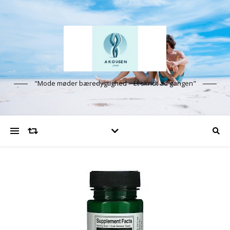
"Mode møder bæredygtighed – Ét skridt ad gangen"