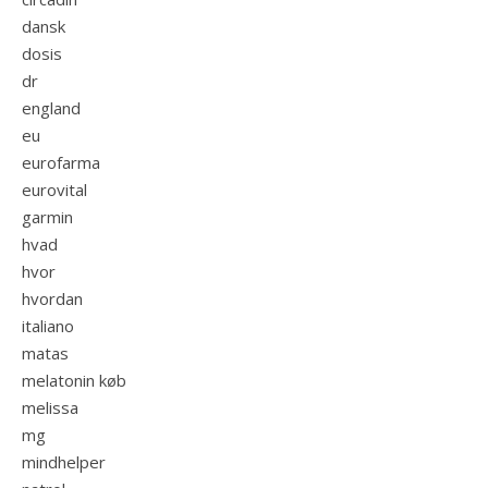
dansk
dosis
dr
england
eu
eurofarma
eurovital
garmin
hvad
hvor
hvordan
italiano
matas
melatonin køb
melissa
mg
mindhelper