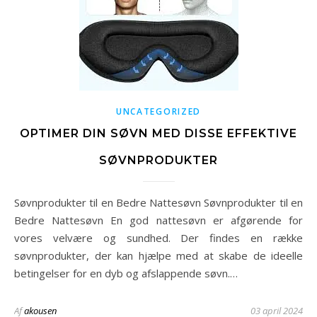
UNCATEGORIZED
OPTIMER DIN SØVN MED DISSE EFFEKTIVE
SØVNPRODUKTER
Søvnprodukter til en Bedre Nattesøvn Søvnprodukter til en
Bedre Nattesøvn En god nattesøvn er afgørende for
vores velvære og sundhed. Der findes en række
søvnprodukter, der kan hjælpe med at skabe de ideelle
betingelser for en dyb og afslappende søvn.…
Af
akousen
03 april 2024