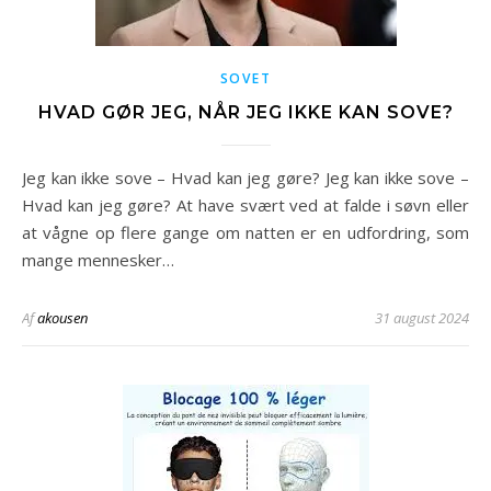
SOVET
HVAD GØR JEG, NÅR JEG IKKE KAN SOVE?
Jeg kan ikke sove – Hvad kan jeg gøre? Jeg kan ikke sove –
Hvad kan jeg gøre? At have svært ved at falde i søvn eller
at vågne op flere gange om natten er en udfordring, som
mange mennesker…
Af
akousen
31 august 2024