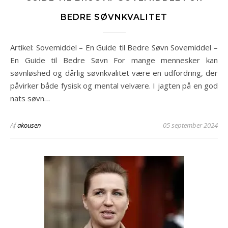
BEDRE SØVNKVALITET
Artikel: Sovemiddel – En Guide til Bedre Søvn Sovemiddel –
En Guide til Bedre Søvn For mange mennesker kan
søvnløshed og dårlig søvnkvalitet være en udfordring, der
påvirker både fysisk og mental velvære. I jagten på en god
nats søvn…
Af
akousen
05 september 2024