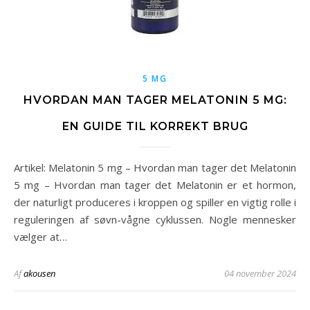
5 MG
HVORDAN MAN TAGER MELATONIN 5 MG:
EN GUIDE TIL KORREKT BRUG
Artikel: Melatonin 5 mg – Hvordan man tager det Melatonin
5 mg – Hvordan man tager det Melatonin er et hormon,
der naturligt produceres i kroppen og spiller en vigtig rolle i
reguleringen af søvn-vågne cyklussen. Nogle mennesker
vælger at…
Af
akousen
04 november 2024