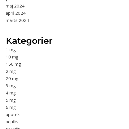
maj 2024
april 2024
marts 2024
Kategorier
1 mg
10 mg
150 mg
2 mg
20 mg
3 mg
4 mg
5 mg
6 mg
apotek
aquilea
circadin