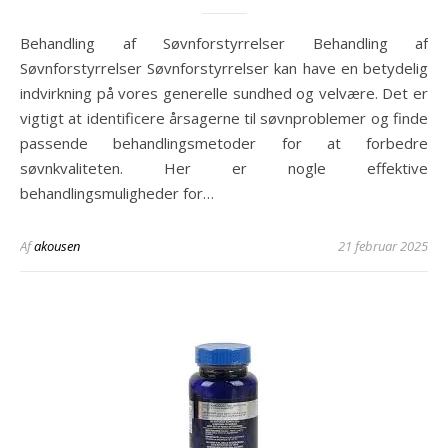
Behandling af Søvnforstyrrelser Behandling af
Søvnforstyrrelser Søvnforstyrrelser kan have en betydelig
indvirkning på vores generelle sundhed og velvære. Det er
vigtigt at identificere årsagerne til søvnproblemer og finde
passende behandlingsmetoder for at forbedre
søvnkvaliteten. Her er nogle effektive
behandlingsmuligheder for…
Af
akousen
21 februar 2025