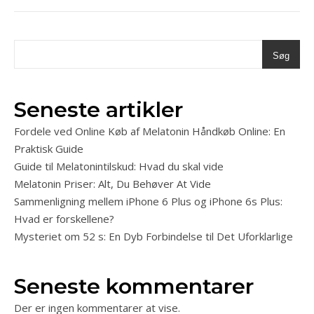
Søg
Seneste artikler
Fordele ved Online Køb af Melatonin Håndkøb Online: En
Praktisk Guide
Guide til Melatonintilskud: Hvad du skal vide
Melatonin Priser: Alt, Du Behøver At Vide
Sammenligning mellem iPhone 6 Plus og iPhone 6s Plus:
Hvad er forskellene?
Mysteriet om 52 s: En Dyb Forbindelse til Det Uforklarlige
Seneste kommentarer
Der er ingen kommentarer at vise.