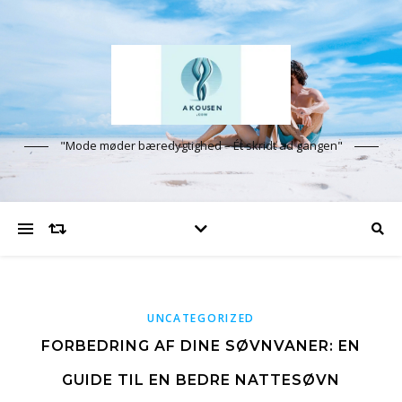
"Mode møder bæredygtighed – Ét skridt ad gangen"
UNCATEGORIZED
FORBEDRING AF DINE SØVNVANER: EN
GUIDE TIL EN BEDRE NATTESØVN