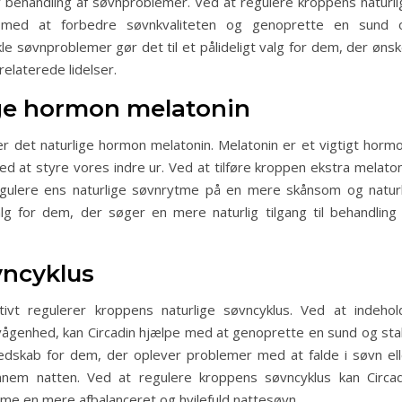
v behandling af søvnproblemer. Ved at regulere kroppens naturli
 med at forbedre søvnkvaliteten og genoprette en sund 
e søvnproblemer gør det til et pålideligt valg for dem, der ønsk
relaterede lidelser.
ige hormon melatonin
er det naturlige hormon melatonin. Melatonin er et vigtigt hormo
d at styre vores indre ur. Ved at tilføre kroppen ekstra melaton
ulere ens naturlige søvnrytme på en mere skånsom og naturl
alg for dem, der søger en mere naturlig tilgang til behandling 
vncyklus
tivt regulerer kroppens naturlige søvncyklus. Ved at indehol
vågenhed, kan Circadin hjælpe med at genoprette en sund og stab
redskab for dem, der oplever problemer med at falde i søvn ell
m natten. Ved at regulere kroppens søvncyklus kan Circad
mme en mere afbalanceret og hvilefuld nattesøvn.