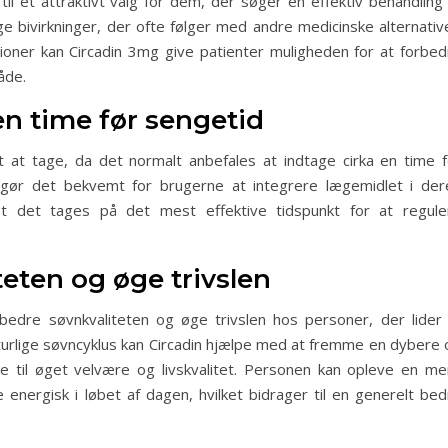
il et attraktivt valg for dem, der søger en effektiv behandling 
 bivirkninger, der ofte følger med andre medicinske alternative
ioner kan Circadin 3mg give patienter muligheden for at forbed
åde.
en time før sengetid
 at tage, da det normalt anbefales at indtage cirka en time f
n gør det bekvemt for brugerne at integrere lægemidlet i der
at det tages på det mest effektive tidspunkt for at regule
eten og øge trivslen
bedre søvnkvaliteten og øge trivslen hos personer, der lider 
urlige søvncyklus kan Circadin hjælpe med at fremme en dybere 
e til øget velvære og livskvalitet. Personen kan opleve en me
nergisk i løbet af dagen, hvilket bidrager til en generelt bed