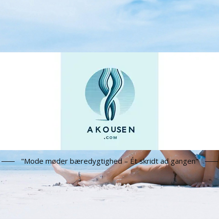
"Mode møder bæredygtighed – Ét skridt ad gangen"