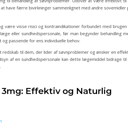
mg til behandling af søvnproblemer. Udover at være effektivt til
ig at have færre bivirkninger sammenlignet med andre sovemidler 
 være visse risici og kontraindikationer forbundet med brugen 
en læge eller sundhedspersonale, før man begynder behandling m
rt og passende for ens individuelle behov.
t redskab til dem, der lider af søvnproblemer og ønsker en effek
tilsyn af en sundhedspersonale kan dette lægemiddel bidrage til 
.
 3mg: Effektiv og Naturlig
n