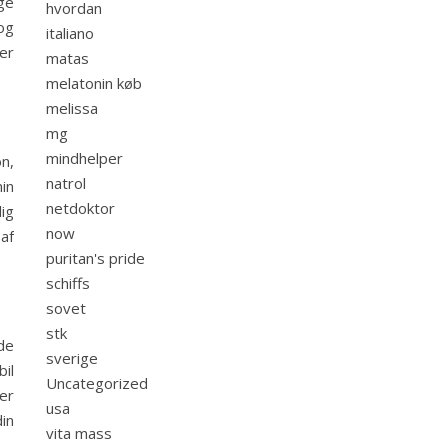
ge
hvordan
og
italiano
er
matas
melatonin køb
melissa
mg
mindhelper
n,
natrol
in
netdoktor
ig
now
af
puritan's pride
schiffs
sovet
stk
de
sverige
il
Uncategorized
er
usa
in
vita mass