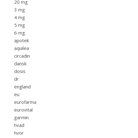
20 mg
3 mg
4 mg
5 mg
6 mg
apotek
aquilea
circadin
dansk
dosis
dr
england
eu
eurofarma
eurovital
garmin
hvad
hvor