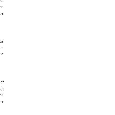
af
r.
re
ør
es
re
af
og
re
re