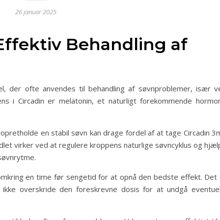
26 januar 2025
Effektiv Behandling af
el, der ofte anvendes til behandling af søvnproblemer, især v
ns i Circadin er melatonin, et naturligt forekommende hormon
opretholde en stabil søvn kan drage fordel af at tage Circadin 3
let virker ved at regulere kroppens naturlige søvncyklus og hjæl
søvnrytme.
mkring en time før sengetid for at opnå den bedste effekt. Det 
g ikke overskride den foreskrevne dosis for at undgå eventuel