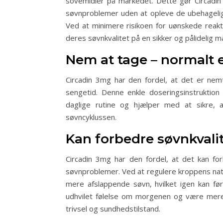
sovemidler på markedet. Dette gør Circadin t
søvnproblemer uden at opleve de ubehagelige
Ved at minimere risikoen for uønskede reakt
deres søvnkvalitet på en sikker og pålidelig m
Nem at tage – normalt 
Circadin 3mg har den fordel, at det er nemt
sengetid. Denne enkle doseringsinstruktio
daglige rutine og hjælper med at sikre, 
søvncyklussen.
Kan forbedre søvnkvalit
Circadin 3mg har den fordel, at det kan for
søvnproblemer. Ved at regulere kroppens nat
mere afslappende søvn, hvilket igen kan før
udhvilet følelse om morgenen og være mere e
trivsel og sundhedstilstand.