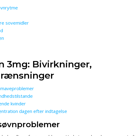
øvnrytme
re sovemidler
id
en
n 3mg: Bivirkninger,
grænsninger
er maveproblemer
undhedstilstande
mende kvinder
entration dagen efter indtagelse
 søvnproblemer