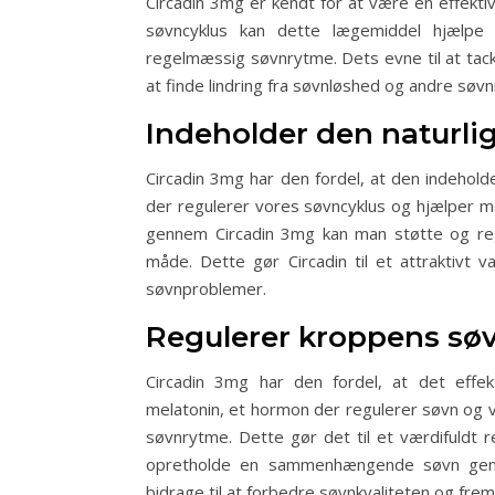
Circadin 3mg er kendt for at være en effekti
søvncyklus kan dette lægemiddel hjælpe
regelmæssig søvnrytme. Dets evne til at tackl
at finde lindring fra søvnløshed og andre søvn
Indeholder den naturl
Circadin 3mg har den fordel, at den indehold
der regulerer vores søvncyklus og hjælper me
gennem Circadin 3mg kan man støtte og reg
måde. Dette gør Circadin til et attraktivt v
søvnproblemer.
Regulerer kroppens sø
Circadin 3mg har den fordel, at det effek
melatonin, et hormon der regulerer søvn og 
søvnrytme. Dette gør det til et værdifuldt 
opretholde en sammenhængende søvn genne
bidrage til at forbedre søvnkvaliteten og fre