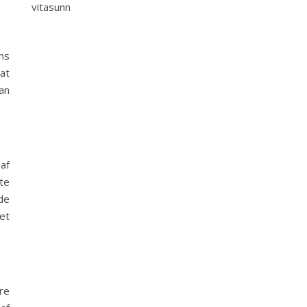
vitasunn
ns
at
an
af
te
de
et
r
re