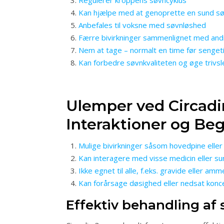
Regulerer kroppens søvncyklus
Kan hjælpe med at genoprette en sund s
Anbefales til voksne med søvnløshed
Færre bivirkninger sammenlignet med and
Nem at tage – normalt en time før senget
Kan forbedre søvnkvaliteten og øge trivsl
Ulemper ved Circadi
Interaktioner og Be
Mulige bivirkninger såsom hovedpine ell
Kan interagere med visse medicin eller s
Ikke egnet til alle, f.eks. gravide eller am
Kan forårsage døsighed eller nedsat konc
Effektiv behandling af