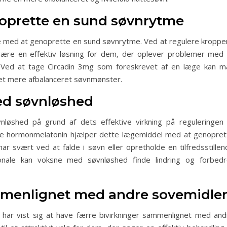
oprette en sund søvnrytme
lpe med at genoprette en sund søvnrytme. Ved at regulere kroppe
være en effektiv løsning for dem, der oplever problemer med 
 Ved at tage Circadin 3mg som foreskrevet af en læge kan m
 et mere afbalanceret søvnmønster.
ed søvnløshed
nløshed på grund af dets effektive virkning på reguleringen 
ige hormonmelatonin hjælper dette lægemiddel med at genopret
r svært ved at falde i søvn eller opretholde en tilfredsstillen
onale kan voksne med søvnløshed finde lindring og forbedr
mmenlignet med andre sovemidle
 har vist sig at have færre bivirkninger sammenlignet med and