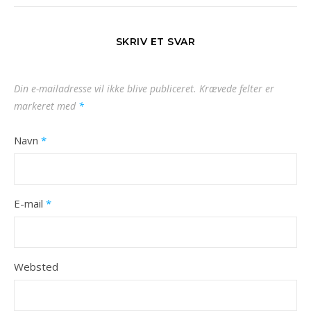
SKRIV ET SVAR
Din e-mailadresse vil ikke blive publiceret.
Krævede felter er
markeret med
*
Navn
*
E-mail
*
Websted