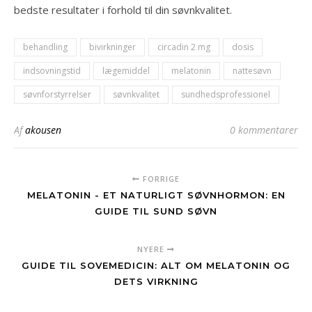
bedste resultater i forhold til din søvnkvalitet.
behandling
bivirkninger
circadin 2 mg
dosis
indsovningstid
lægemiddel
melatonin
nattesøvn
søvnforstyrrelser
søvnkvalitet
sundhedsprofessionel
Af
akousen
0 kommentarer
FORRIGE
MELATONIN - ET NATURLIGT SØVNHORMON: EN
GUIDE TIL SUND SØVN
NYERE
GUIDE TIL SOVEMEDICIN: ALT OM MELATONIN OG
DETS VIRKNING