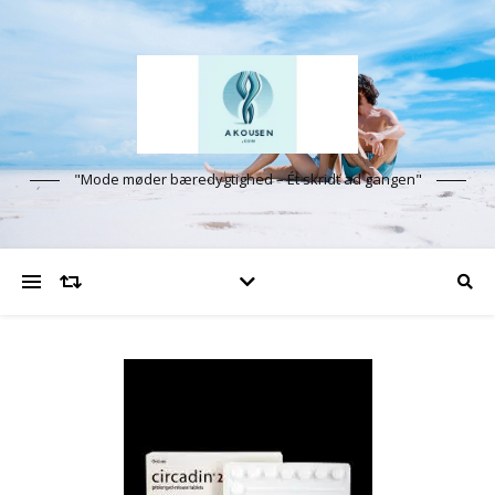
"Mode møder bæredygtighed – Ét skridt ad gangen"