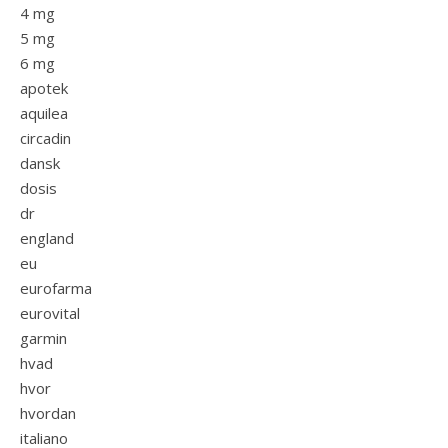
4 mg
5 mg
6 mg
apotek
aquilea
circadin
dansk
dosis
dr
england
eu
eurofarma
eurovital
garmin
hvad
hvor
hvordan
italiano