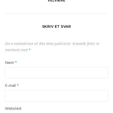
VELVÆRE
SKRIV ET SVAR
Din e-mailadresse vil ikke blive publiceret.
Krævede felter er
markeret med
*
Navn
*
E-mail
*
Websted