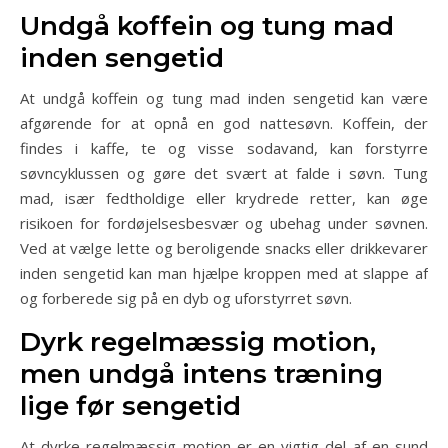
Undgå koffein og tung mad
inden sengetid
At undgå koffein og tung mad inden sengetid kan være
afgørende for at opnå en god nattesøvn. Koffein, der
findes i kaffe, te og visse sodavand, kan forstyrre
søvncyklussen og gøre det svært at falde i søvn. Tung
mad, især fedtholdige eller krydrede retter, kan øge
risikoen for fordøjelsesbesvær og ubehag under søvnen.
Ved at vælge lette og beroligende snacks eller drikkevarer
inden sengetid kan man hjælpe kroppen med at slappe af
og forberede sig på en dyb og uforstyrret søvn.
Dyrk regelmæssig motion,
men undgå intens træning
lige før sengetid
At dyrke regelmæssig motion er en vigtig del af en sund