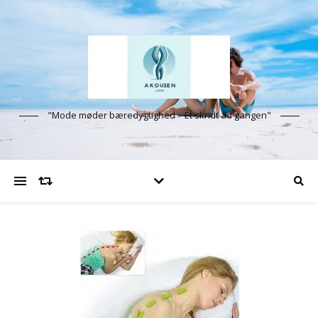
"Mode møder bæredygtighed – Ét skridt ad gangen"