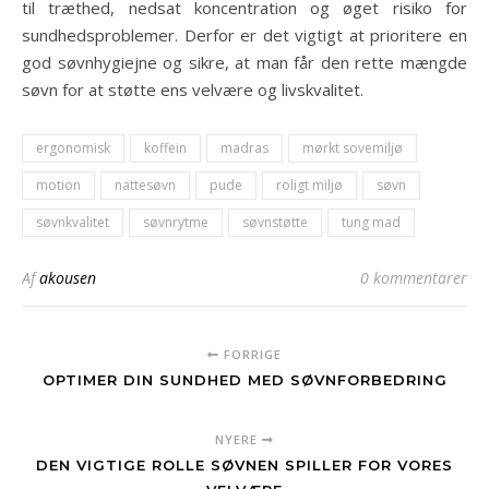
til træthed, nedsat koncentration og øget risiko for
sundhedsproblemer. Derfor er det vigtigt at prioritere en
god søvnhygiejne og sikre, at man får den rette mængde
søvn for at støtte ens velvære og livskvalitet.
ergonomisk
koffein
madras
mørkt sovemiljø
motion
nattesøvn
pude
roligt miljø
søvn
søvnkvalitet
søvnrytme
søvnstøtte
tung mad
Af
akousen
0 kommentarer
FORRIGE
OPTIMER DIN SUNDHED MED SØVNFORBEDRING
NYERE
DEN VIGTIGE ROLLE SØVNEN SPILLER FOR VORES