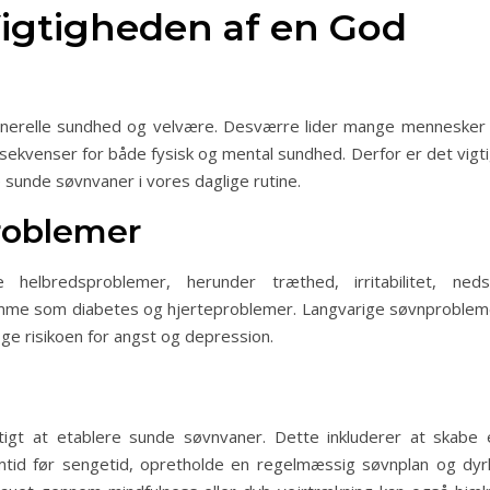
Vigtigheden af en God
enerelle sundhed og velvære. Desværre lider mange mennesker 
sekvenser for både fysisk og mental sundhed. Derfor er det vigti
 sunde søvnvaner i vores daglige rutine.
roblemer
elbredsproblemer, herunder træthed, irritabilitet, neds
omme som diabetes og hjerteproblemer. Langvarige søvnproblem
e risikoen for angst og depression.
gtigt at etablere sunde søvnvaner. Dette inkluderer at skabe 
mtid før sengetid, opretholde en regelmæssig søvnplan og dyr