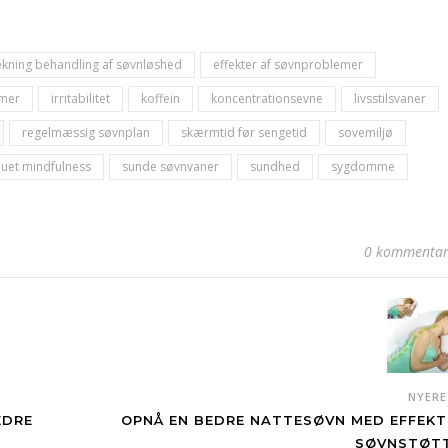
ækning behandling af søvnløshed
effekter af søvnproblemer
emer
irritabilitet
koffein
koncentrationsevne
livsstilsvaner
regelmæssig søvnplan
skærmtid før sengetid
sovemiljø
auet mindfulness
sunde søvnvaner
sundhed
sygdomme
0 kommentar
NYER
EDRE
OPNÅ EN BEDRE NATTESØVN MED EFFEKT
SØVNSTØT