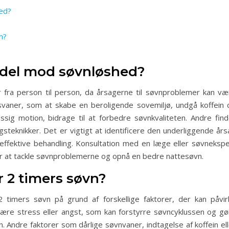
ed?
n?
ddel mod søvnløshed?
fra person til person, da årsagerne til søvnproblemer kan væ
tilsvaner, som at skabe en beroligende sovemiljø, undgå koffein 
ig motion, bidrage til at forbedre søvnkvaliteten. Andre find
steknikker. Det er vigtigt at identificere den underliggende års
effektive behandling. Konsultation med en læge eller søvnekspe
for at tackle søvnproblemerne og opnå en bedre nattesøvn.
r 2 timers søvn?
 timers søvn på grund af forskellige faktorer, der kan påvir
 være stress eller angst, som kan forstyrre søvncyklussen og gø
 Andre faktorer som dårlige søvnvaner, indtagelse af koffein ell