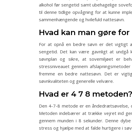
alkohol før sengetid samt ubehagelige soveforh
til denne tidlige opvågning for at kunne imp
sammenhængende og hvilefuld nattesøvn.
Hvad kan man gøre for 
For at opnå en bedre søvn er det vigtigt 
sengetid. Det kan være gavnligt at undgå 
søvnplan og sikre, at sovemiljøet er be
stressniveauet gennem afslapningsmetoder 
fremme en bedre nattesøvn. Det er vigtigt
søvnkvaliteten og generelle velvære.
Hvad er 4 7 8 metoden
Den 4-7-8 metode er en åndedrætsøvelse, de
Metoden indebærer at trække vejret ind ge
gennem munden i 8 sekunder. Denne dybe v
stress og hjælpe med at falde hurtigere i sø