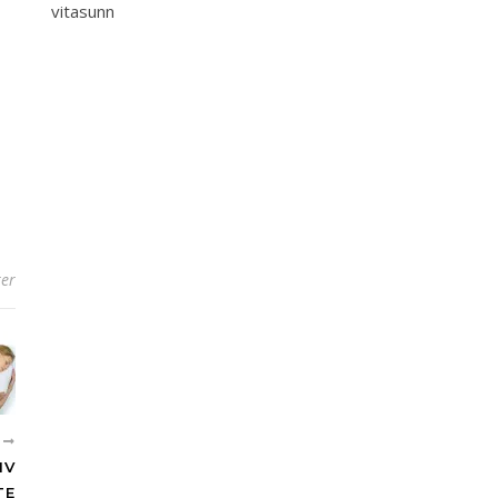
vitasunn
er
E
IV
TE