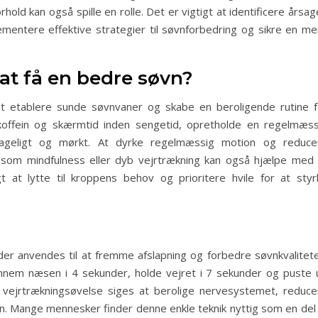
old kan også spille en rolle. Det er vigtigt at identificere årsa
lementere effektive strategier til søvnforbedring og sikre en me
at få en bedre søvn?
at etablere sunde søvnvaner og skabe en beroligende rutine f
koffein og skærmtid inden sengetid, opretholde en regelmæss
hageligt og mørkt. At dyrke regelmæssig motion og reduce
som mindfulness eller dyb vejrtrækning kan også hjælpe med 
 at lytte til kroppens behov og prioritere hvile for at styr
?
r anvendes til at fremme afslapning og forbedre søvnkvalitete
nnem næsen i 4 sekunder, holde vejret i 7 sekunder og puste 
ejrtrækningsøvelse siges at berolige nervesystemet, reduce
vn. Mange mennesker finder denne enkle teknik nyttig som en del 