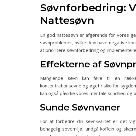
Søvnforbedring: 
Nattesøvn
En god nattesøvn er afgørende for vores g
søvnproblemer, hvilket kan have negative kon
at prioritere søvnforbedring og implementere
Effekterne af Søvnp
Manglende søvn kan føre til en række h
koncentrationsevne og øget risiko for sygd
kan også påvirke vores mentale sundhed og øg
Sunde Søvnvaner
For at forbedre din søvnkvalitet er det vi
behagelig sovemiljø, undgå koffein og skær