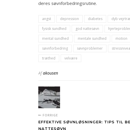
deres søvnforbedringsrutine.
angst
depression
diabetes
dyb vejrtr
fysisk sundhed
god nattesøvn
hjerteprobl
mental sundhed
mentale sundhed
motion
søvnforbedring
søvnproblemer
stressnive
træthed
velvære
Af
akousen
FORRIGE
EFFEKTIVE SØVNLØSNINGER: TIPS TIL B
NATTESØVN