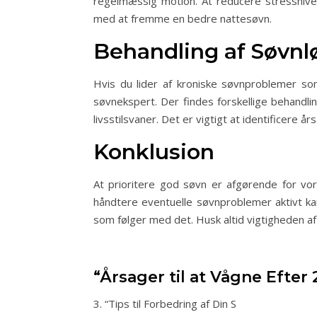
regelmæssig motion. At reducere stressnive
med at fremme en bedre nattesøvn.
Behandling af Søvnl
Hvis du lider af kroniske søvnproblemer so
søvnekspert. Der findes forskellige behandlin
livsstilsvaner. Det er vigtigt at identificere 
Konklusion
At prioritere god søvn er afgørende for vo
håndtere eventuelle søvnproblemer aktivt k
som følger med det. Husk altid vigtigheden af hv
“Årsager til at Vågne Efter
3. “Tips til Forbedring af Din S