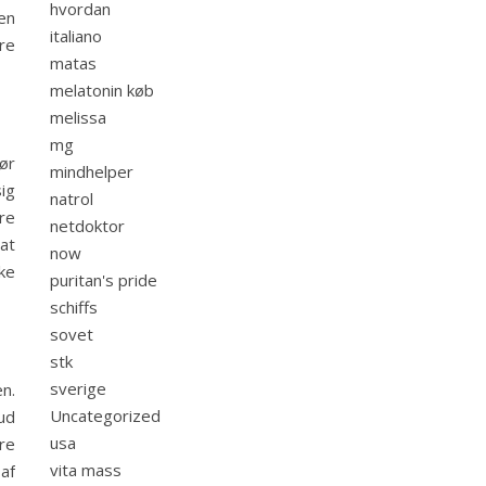
hvordan
gen
italiano
re
matas
melatonin køb
melissa
mg
ør
mindhelper
ig
natrol
re
netdoktor
at
now
ke
puritan's pride
schiffs
sovet
stk
sverige
n.
Uncategorized
ud
usa
re
vita mass
af