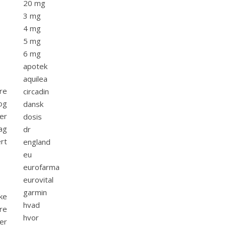
20 mg
3 mg
4 mg
5 mg
6 mg
apotek
aquilea
re
circadin
og
dansk
er
dosis
ag
dr
rt
england
eu
eurofarma
eurovital
garmin
ke
hvad
re
hvor
er