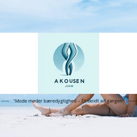
"Mode møder bæredygtighed – Ét skridt ad gangen"