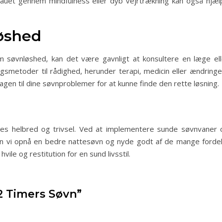
auet gennem mindfulness eller dyb vejrtrækning kan også hjæl
øshed
m søvnløshed, kan det være gavnligt at konsultere en læge ell
gsmetoder til rådighed, herunder terapi, medicin eller ændringer
årsagen til dine søvnproblemer for at kunne finde den rette løsning.
res helbred og trivsel. Ved at implementere sunde søvnvaner 
an vi opnå en bedre nattesøvn og nyde godt af de mange fordel
ile og restitution for en sund livsstil.
 2 Timers Søvn”