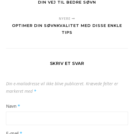
DIN VEJ TIL BEDRE SØVN
NYERE
OPTIMER DIN SØVNKVALITET MED DISSE ENKLE
TIPS
SKRIV ET SVAR
Din e-mailadresse vil ikke blive publiceret.
Krævede felter er
markeret med
*
Navn
*
E-mail
*