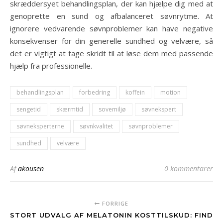
skræddersyet behandlingsplan, der kan hjælpe dig med at
genoprette en sund og afbalanceret søvnrytme. At
ignorere vedvarende søvnproblemer kan have negative
konsekvenser for din generelle sundhed og velvære, så
det er vigtigt at tage skridt til at løse dem med passende
hjælp fra professionelle.
behandlingsplan
forbedring
koffein
motion
sengetid
skærmtid
sovemiljø
søvnekspert
søvneksperterne
søvnkvalitet
søvnproblemer
sundhed
velvære
Af
akousen
0 kommentarer
FORRIGE
STORT UDVALG AF MELATONIN KOSTTILSKUD: FIND