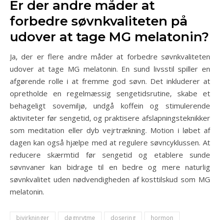
Er der andre måder at
forbedre søvnkvaliteten på
udover at tage MG melatonin?
Ja, der er flere andre måder at forbedre søvnkvaliteten
udover at tage MG melatonin. En sund livsstil spiller en
afgørende rolle i at fremme god søvn. Det inkluderer at
opretholde en regelmæssig sengetidsrutine, skabe et
behageligt sovemiljø, undgå koffein og stimulerende
aktiviteter før sengetid, og praktisere afslapningsteknikker
som meditation eller dyb vejrtrækning. Motion i løbet af
dagen kan også hjælpe med at regulere søvncyklussen. At
reducere skærmtid før sengetid og etablere sunde
søvnvaner kan bidrage til en bedre og mere naturlig
søvnkvalitet uden nødvendigheden af kosttilskud som MG
melatonin.
bivirkninger
døgnrytme
dosering
hormon