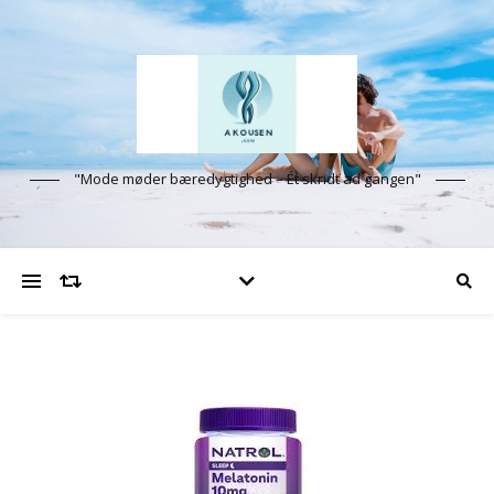
"Mode møder bæredygtighed – Ét skridt ad gangen"