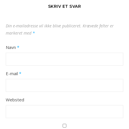
SKRIV ET SVAR
Din e-mailadresse vil ikke blive publiceret.
Krævede felter er
markeret med
*
Navn
*
E-mail
*
Websted