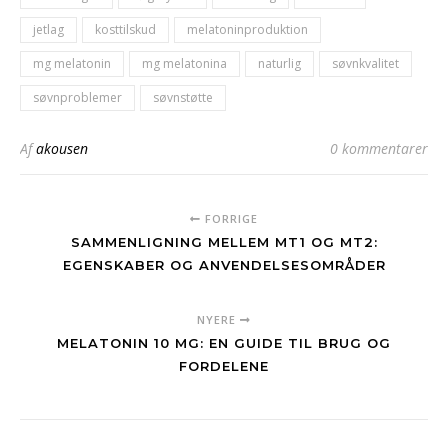
jetlag
kosttilskud
melatoninproduktion
mg melatonin
mg melatonina
naturlig
søvnkvalitet
søvnproblemer
søvnstøtte
Af
akousen
0 kommentarer
FORRIGE
SAMMENLIGNING MELLEM MT1 OG MT2:
EGENSKABER OG ANVENDELSESOMRÅDER
NYERE
MELATONIN 10 MG: EN GUIDE TIL BRUG OG
FORDELENE