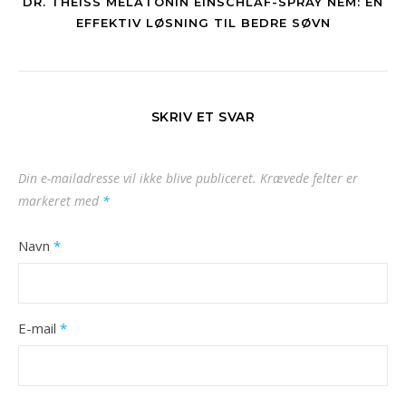
DR. THEISS MELATONIN EINSCHLAF-SPRAY NEM: EN
EFFEKTIV LØSNING TIL BEDRE SØVN
SKRIV ET SVAR
Din e-mailadresse vil ikke blive publiceret.
Krævede felter er
markeret med
*
Navn
*
E-mail
*