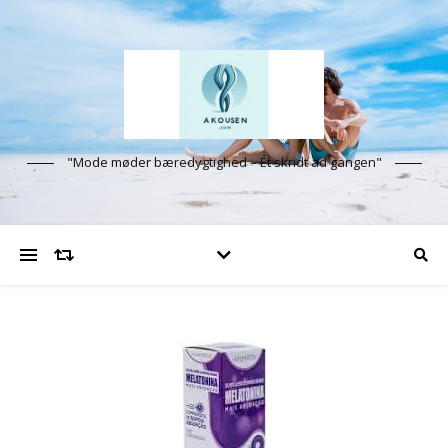
"Mode møder bæredygtighed – Ét skridt ad gangen"