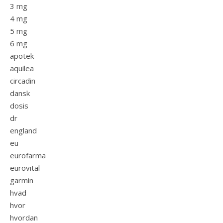
3 mg
4 mg
5 mg
6 mg
apotek
aquilea
circadin
dansk
dosis
dr
england
eu
eurofarma
eurovital
garmin
hvad
hvor
hvordan