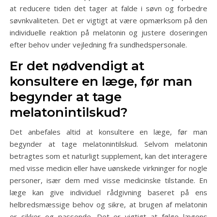
at reducere tiden det tager at falde i søvn og forbedre
søvnkvaliteten. Det er vigtigt at være opmærksom på den
individuelle reaktion på melatonin og justere doseringen
efter behov under vejledning fra sundhedspersonale.
Er det nødvendigt at
konsultere en læge, før man
begynder at tage
melatonintilskud?
Det anbefales altid at konsultere en læge, før man
begynder at tage melatonintilskud. Selvom melatonin
betragtes som et naturligt supplement, kan det interagere
med visse medicin eller have uønskede virkninger for nogle
personer, især dem med visse medicinske tilstande. En
læge kan give individuel rådgivning baseret på ens
helbredsmæssige behov og sikre, at brugen af melatonin
er sikker og passende. Det er vigtigt at følge lægens