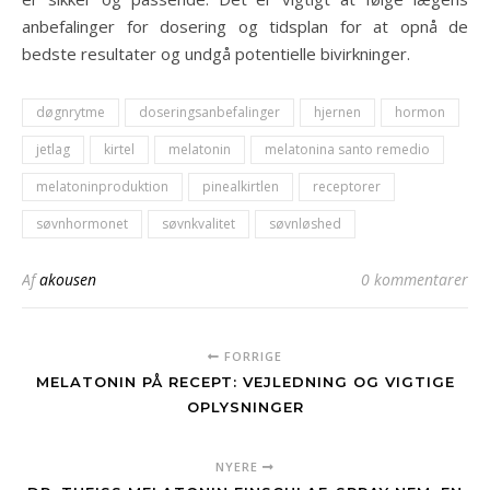
anbefalinger for dosering og tidsplan for at opnå de
bedste resultater og undgå potentielle bivirkninger.
døgnrytme
doseringsanbefalinger
hjernen
hormon
jetlag
kirtel
melatonin
melatonina santo remedio
melatoninproduktion
pinealkirtlen
receptorer
søvnhormonet
søvnkvalitet
søvnløshed
Af
akousen
0 kommentarer
FORRIGE
MELATONIN PÅ RECEPT: VEJLEDNING OG VIGTIGE
OPLYSNINGER
NYERE