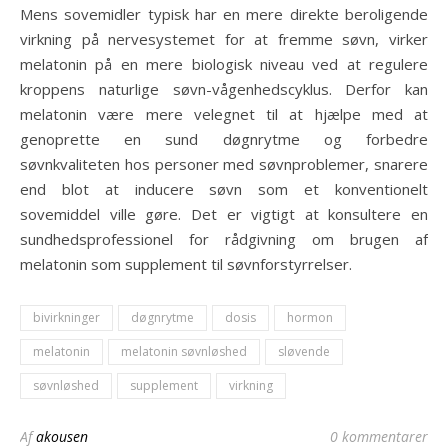
Mens sovemidler typisk har en mere direkte beroligende
virkning på nervesystemet for at fremme søvn, virker
melatonin på en mere biologisk niveau ved at regulere
kroppens naturlige søvn-vågenhedscyklus. Derfor kan
melatonin være mere velegnet til at hjælpe med at
genoprette en sund døgnrytme og forbedre
søvnkvaliteten hos personer med søvnproblemer, snarere
end blot at inducere søvn som et konventionelt
sovemiddel ville gøre. Det er vigtigt at konsultere en
sundhedsprofessionel for rådgivning om brugen af
melatonin som supplement til søvnforstyrrelser.
bivirkninger
døgnrytme
dosis
hormon
melatonin
melatonin søvnløshed
sløvende
søvnløshed
supplement
virkning
Af
akousen
0 kommentarer