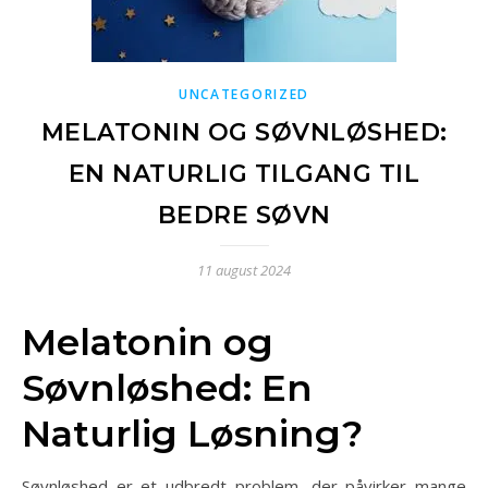
UNCATEGORIZED
MELATONIN OG SØVNLØSHED:
EN NATURLIG TILGANG TIL
BEDRE SØVN
11 august 2024
Melatonin og
Søvnløshed: En
Naturlig Løsning?
Søvnløshed er et udbredt problem, der påvirker mange