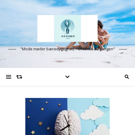
"Mode møder bæredygtighed – Ét skridt ad gangen"