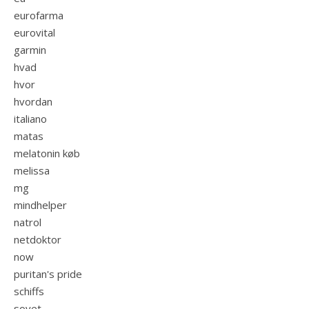
eurofarma
eurovital
garmin
hvad
hvor
hvordan
italiano
matas
melatonin køb
melissa
mg
mindhelper
natrol
netdoktor
now
puritan's pride
schiffs
sovet