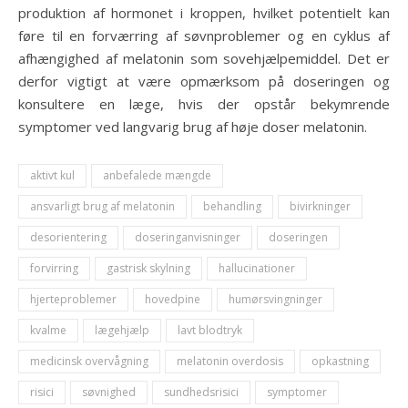
produktion af hormonet i kroppen, hvilket potentielt kan
føre til en forværring af søvnproblemer og en cyklus af
afhængighed af melatonin som sovehjælpemiddel. Det er
derfor vigtigt at være opmærksom på doseringen og
konsultere en læge, hvis der opstår bekymrende
symptomer ved langvarig brug af høje doser melatonin.
aktivt kul
anbefalede mængde
ansvarligt brug af melatonin
behandling
bivirkninger
desorientering
doseringanvisninger
doseringen
forvirring
gastrisk skylning
hallucinationer
hjerteproblemer
hovedpine
humørsvingninger
kvalme
lægehjælp
lavt blodtryk
medicinsk overvågning
melatonin overdosis
opkastning
risici
søvnighed
sundhedsrisici
symptomer