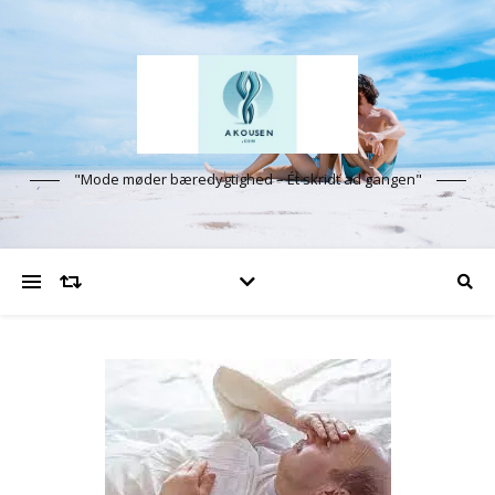
"Mode møder bæredygtighed – Ét skridt ad gangen"