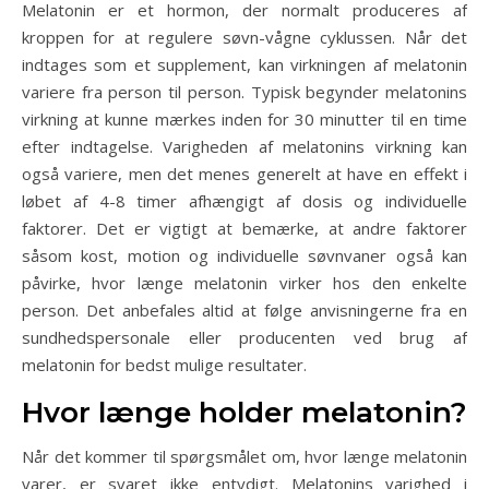
Melatonin er et hormon, der normalt produceres af
kroppen for at regulere søvn-vågne cyklussen. Når det
indtages som et supplement, kan virkningen af melatonin
variere fra person til person. Typisk begynder melatonins
virkning at kunne mærkes inden for 30 minutter til en time
efter indtagelse. Varigheden af melatonins virkning kan
også variere, men det menes generelt at have en effekt i
løbet af 4-8 timer afhængigt af dosis og individuelle
faktorer. Det er vigtigt at bemærke, at andre faktorer
såsom kost, motion og individuelle søvnvaner også kan
påvirke, hvor længe melatonin virker hos den enkelte
person. Det anbefales altid at følge anvisningerne fra en
sundhedspersonale eller producenten ved brug af
melatonin for bedst mulige resultater.
Hvor længe holder melatonin?
Når det kommer til spørgsmålet om, hvor længe melatonin
varer, er svaret ikke entydigt. Melatonins varighed i