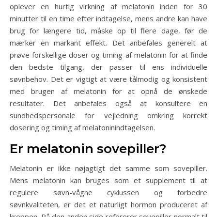
oplever en hurtig virkning af melatonin inden for 30
minutter til en time efter indtagelse, mens andre kan have
brug for længere tid, måske op til flere dage, før de
mærker en markant effekt. Det anbefales generelt at
prøve forskellige doser og timing af melatonin for at finde
den bedste tilgang, der passer til ens individuelle
søvnbehov. Det er vigtigt at være tålmodig og konsistent
med brugen af melatonin for at opnå de ønskede
resultater. Det anbefales også at konsultere en
sundhedspersonale for vejledning omkring korrekt
dosering og timing af melatoninindtagelsen.
Er melatonin sovepiller?
Melatonin er ikke nøjagtigt det samme som sovepiller.
Mens melatonin kan bruges som et supplement til at
regulere søvn-vågne cyklussen og forbedre
søvnkvaliteten, er det et naturligt hormon produceret af
kroppen. På den anden side refererer sovepiller normalt til