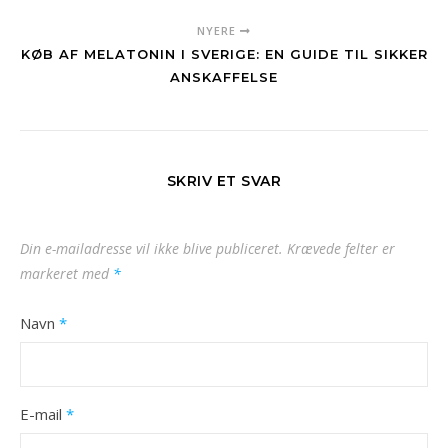
NYERE
KØB AF MELATONIN I SVERIGE: EN GUIDE TIL SIKKER
ANSKAFFELSE
SKRIV ET SVAR
Din e-mailadresse vil ikke blive publiceret.
Krævede felter er
markeret med
*
Navn
*
E-mail
*