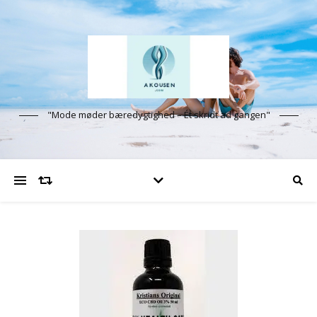
"Mode møder bæredygtighed – Ét skridt ad gangen"