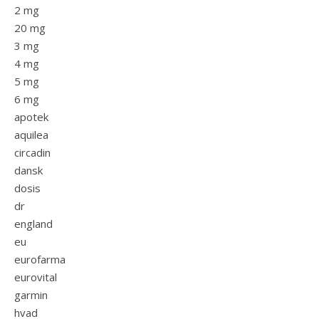
2 mg
20 mg
3 mg
4 mg
5 mg
6 mg
apotek
aquilea
circadin
dansk
dosis
dr
england
eu
eurofarma
eurovital
garmin
hvad