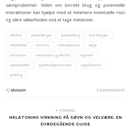
søvnproblemer. Viden om korrekt brug og potentielle
interaktioner kan hjælpe med at minimere eventuelle risici
og sikre sikkerheden ved at tage melatonin.
alkohol
anbefalinger
behandling
bivirkninger
effektivitet
hormon
interaktioner
læge
melatonin
melatonin og alkohol
regulere
søvnkvalitet
sundhedspersonale
supplement
virkning
Af
akousen
0 kommentarer
FORRIGE
MELATONINS VIRKNING PÅ SØVN OG VELVÆRE: EN
DYBDEGÅENDE GUIDE