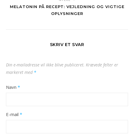
MELATONIN PÅ RECEPT: VEJLEDNING OG VIGTIGE
OPLYSNINGER
SKRIV ET SVAR
Din e-mailadresse vil ikke blive publiceret.
Krævede felter er
markeret med
*
Navn
*
E-mail
*