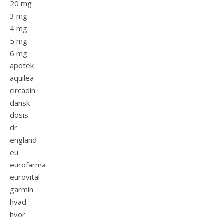
20 mg
3 mg
4 mg
5 mg
6 mg
apotek
aquilea
circadin
dansk
dosis
dr
england
eu
eurofarma
eurovital
garmin
hvad
hvor