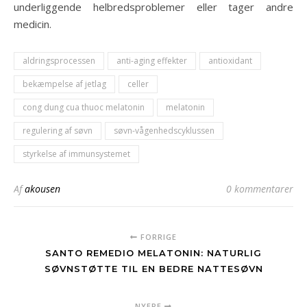
underliggende helbredsproblemer eller tager andre
medicin.
aldringsprocessen
anti-aging effekter
antioxidant
bekæmpelse af jetlag
celler
cong dung cua thuoc melatonin
melatonin
regulering af søvn
søvn-vågenhedscyklussen
styrkelse af immunsystemet
Af
akousen
0 kommentarer
FORRIGE
SANTO REMEDIO MELATONIN: NATURLIG
SØVNSTØTTE TIL EN BEDRE NATTESØVN
NYERE