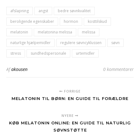
afslapning
angst
bedre søvnkvalitet
beroligende egenskaber
hormon
kosttilskud
melatonin
melatonina melissa
melissa
naturlige hjælpemidler
regulere søvncyklussen
søvn
stress
sundhedspersonale
urtemidler
Af
akousen
0 kommentarer
FORRIGE
MELATONIN TIL BØRN: EN GUIDE TIL FORÆLDRE
NYERE
KØB MELATONIN ONLINE: EN GUIDE TIL NATURLIG
SØVNSTØTTE