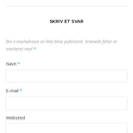
SKRIV ET SVAR
Din e-mailadresse vil ikke blive publiceret.
Krævede felter er
markeret med
*
Navn
*
E-mail
*
Websted