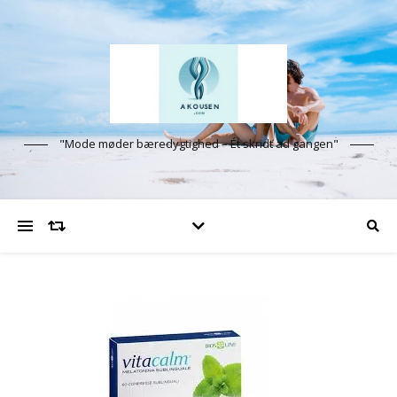
"Mode møder bæredygtighed – Ét skridt ad gangen"