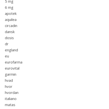
5 mg
6 mg
apotek
aquilea
circadin
dansk
dosis
dr
england
eu
eurofarma
eurovital
garmin
hvad
hvor
hvordan
italiano
matas