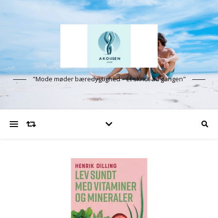
"Mode møder bæredygtighed – Ét skridt ad gangen"