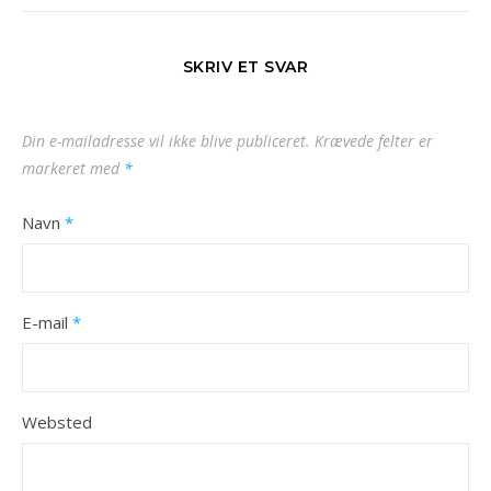
SKRIV ET SVAR
Din e-mailadresse vil ikke blive publiceret.
Krævede felter er
markeret med
*
Navn
*
E-mail
*
Websted