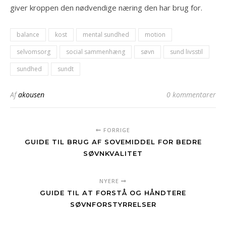
giver kroppen den nødvendige næring den har brug for.
balance
kost
mental sundhed
motion
selvomsorg
social sammenhæng
søvn
sund livsstil
sundhed
sundt
Af
akousen
0 kommentarer
FORRIGE
GUIDE TIL BRUG AF SOVEMIDDEL FOR BEDRE
SØVNKVALITET
NYERE
GUIDE TIL AT FORSTÅ OG HÅNDTERE
SØVNFORSTYRRELSER