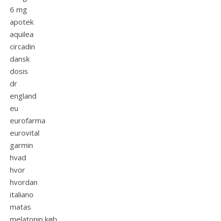
6 mg
apotek
aquilea
circadin
dansk
dosis
dr
england
eu
eurofarma
eurovital
garmin
hvad
hvor
hvordan
italiano
matas
melatonin køb