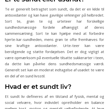
Te er generelt betragtet som sundt, da det er en kilde til
antioxidanter og kan have gavnlige virkninger på helbredet.
Sort te, grøn te og urteteer har forskellige
sundhedsmæssige fordele afhængigt af deres
sammensætning. Sort te kan hjælpe med at forbedre
hjerte-kar-sundheden, mens grøn te ofte fremhæves for
sine kraftige antioxidanter. Urte-teer kan være
beroligende og støtte fordøjelsen. Det er dog vigtigt at
være opmærksom på eventuelle tilsatte sukkerarter i teen,
da dette kan påvirke dens sundhedsmæssige værdi.
Generelt set kan en moderat indtagelse af usødet te være
en del af en sund livsstil.
Hvad er et sundt liv?
Et sundt liv defineres af en tilstand af fysisk, mental og
social velvære, hvor individet opretholder en balance
mellem kost, motion og mentalt velbefindende. At leve