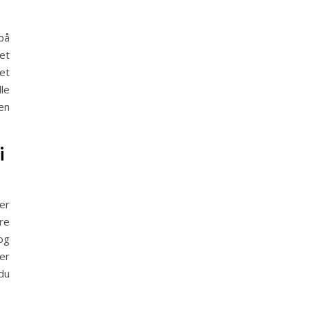
på
et
et
le
en
i
er
re
og
er
du