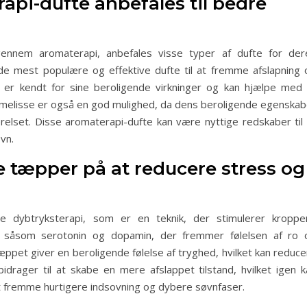
rapi-dufte anbefales til bedre
ennem aromaterapi, anbefales visse typer af dufte for der
de mest populære og effektive dufte til at fremme afslapning 
 er kendt for sine beroligende virkninger og kan hjælpe med 
onmelisse er også en god mulighed, da dens beroligende egenskab
lset. Disse aromaterapi-dufte kan være nyttige redskaber til 
vn.
 tæpper på at reducere stress og
 dybtryksterapi, som er en teknik, der stimulerer kroppe
e såsom serotonin og dopamin, der fremmer følelsen af ro 
ppet giver en beroligende følelse af tryghed, hvilket kan reduce
rager til at skabe en mere afslappet tilstand, hvilket igen k
t fremme hurtigere indsovning og dybere søvnfaser.