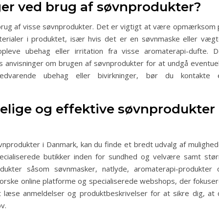
ger ved brug af søvnprodukter?
d brug af visse søvnprodukter. Det er vigtigt at være opmærksom 
aterialer i produktet, især hvis det er en søvnmaske eller vægt
eve ubehag eller irritation fra visse aromaterapi-dufte. D
ns anvisninger om brugen af søvnprodukter for at undgå eventuel
vedvarende ubehag eller bivirkninger, bør du kontakte 
elige og effektive søvnprodukter 
øvnprodukter i Danmark, kan du finde et bredt udvalg af mulighed
pecialiserede butikker inden for sundhed og velvære samt stør
odukter såsom søvnmasker, natlyde, aromaterapi-produkter 
rske online platforme og specialiserede webshops, der fokuser
 læse anmeldelser og produktbeskrivelser for at sikre dig, at 
v.