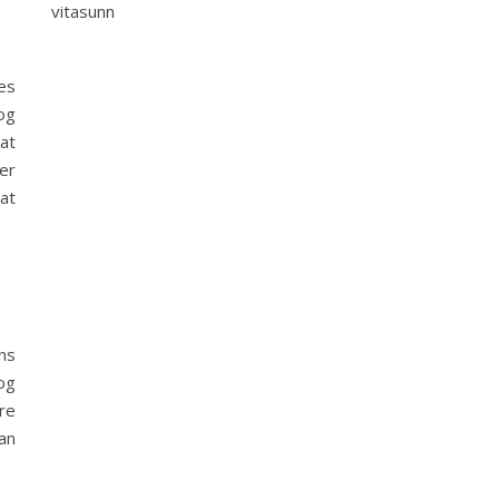
vitasunn
es
og
at
er
at
ns
og
re
an