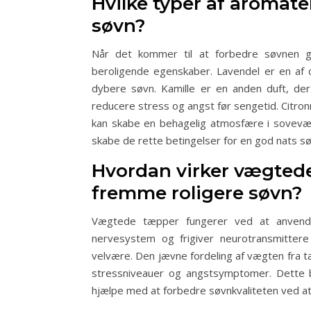
Hvilke typer af aromate
søvn?
Når det kommer til at forbedre søvnen g
beroligende egenskaber. Lavendel er en af 
dybere søvn. Kamille er en anden duft, der
reducere stress og angst før sengetid. Citr
kan skabe en behagelig atmosfære i sovevære
skabe de rette betingelser for en god nats sø
Hvordan virker vægtede
fremme roligere søvn?
Vægtede tæpper fungerer ved at anvende
nervesystem og frigiver neurotransmitter
velvære. Den jævne fordeling af vægten fra tæ
stressniveauer og angstsymptomer. Dette bid
hjælpe med at forbedre søvnkvaliteten ved a