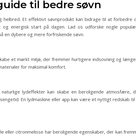
uide til bedre søvn
helbred. Et effektivt søvnprodukt kan bidrage til at forbedre d
t og energisk start på dagen. Lad os udforske nogle populæ
nå en dybere og mere forfriskende søvn.
kabe et mørkt miljø, der fremmer hurtigere indsovning og længe
materialer for maksimal komfort.
 naturlige lydeffekter kan skabe en beroligende atmosfære, d
engetid. En lydmaskine eller app kan være et nyttigt redskab til
lle eller citronmelisse har beroligende egenskaber, der kan frem