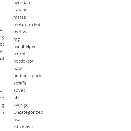
hvordan
italiano
matas
melatonin køb
at
melissa
og
mg
et
mindhelper
vt
natrol
mal
netdoktor
now
puritan's pride
schiffs
sovet
at
stk
pe
sverige
ig
Uncategorized
 i
usa
vita mass