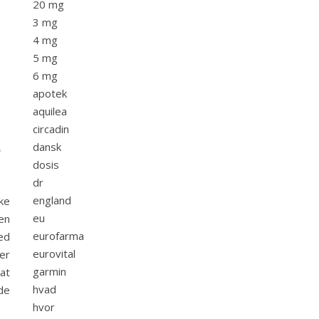
20 mg
3 mg
4 mg
5 mg
6 mg
apotek
aquilea
circadin
e
dansk
dosis
dr
england
ke
eu
en
eurofarma
ed
eurovital
er
garmin
at
hvad
de
hvor