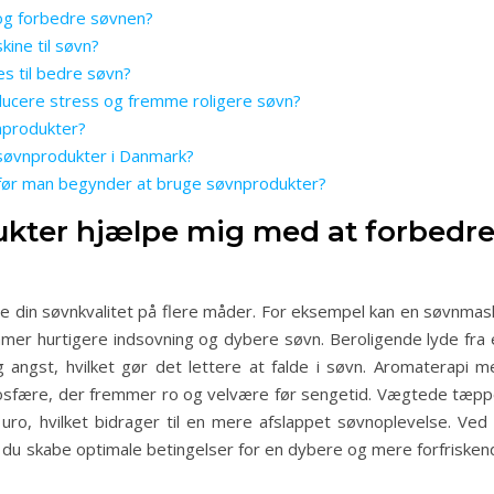
s og forbedre søvnen?
ine til søvn?
es til bedre søvn?
ucere stress og fremme roligere søvn?
nprodukter?
 søvnprodukter i Danmark?
 før man begynder at bruge søvnprodukter?
kter hjælpe mig med at forbedr
e din søvnkvalitet på flere måder. For eksempel kan en søvnmas
mmer hurtigere indsovning og dybere søvn. Beroligende lyde fra 
 angst, hvilket gør det lettere at falde i søvn. Aromaterapi m
mosfære, der fremmer ro og velvære før sengetid. Vægtede tæpp
uro, hvilket bidrager til en mere afslappet søvnoplevelse. Ved 
n du skabe optimale betingelser for en dybere og mere forfrisken