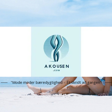
"Mode møder bæredygtighed – Ét skridt ad gangen"