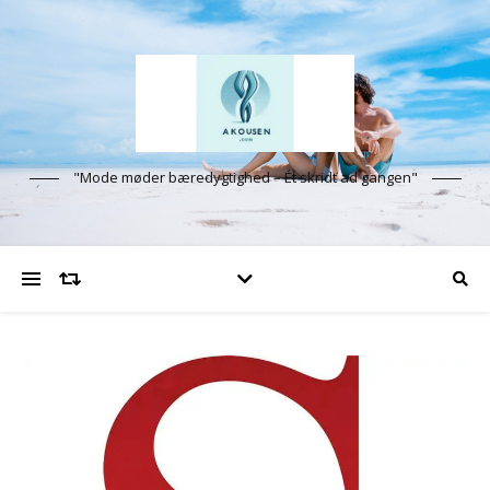
"Mode møder bæredygtighed – Ét skridt ad gangen"