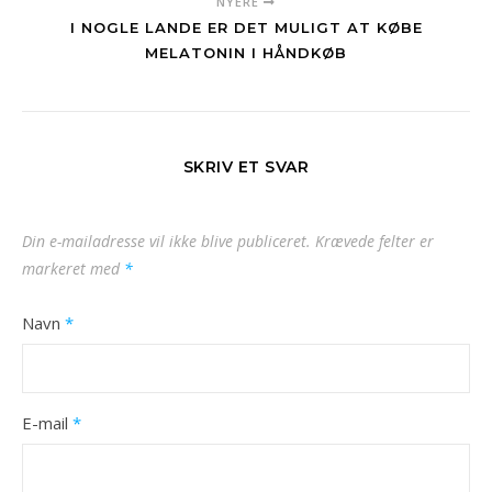
NYERE
I NOGLE LANDE ER DET MULIGT AT KØBE
MELATONIN I HÅNDKØB
SKRIV ET SVAR
Din e-mailadresse vil ikke blive publiceret.
Krævede felter er
markeret med
*
Navn
*
E-mail
*