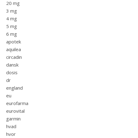
20 mg
3 mg
4 mg
5 mg
6 mg
apotek
aquilea
circadin
dansk
dosis
dr
england
eu
eurofarma
eurovital
garmin
hvad
hvor