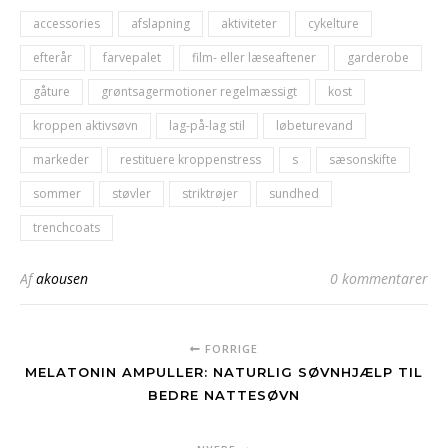
accessories
afslapning
aktiviteter
cykelture
efterår
farvepalet
film- eller læseaftener
garderobe
gåture
grøntsagermotioner regelmæssigt
kost
kroppen aktivsøvn
lag-på-lag stil
løbeturevand
markeder
restituere kroppenstress
s
sæsonskifte
sommer
støvler
striktrøjer
sundhed
trenchcoats
Af
akousen
0 kommentarer
FORRIGE
MELATONIN AMPULLER: NATURLIG SØVNHJÆLP TIL
BEDRE NATTESØVN