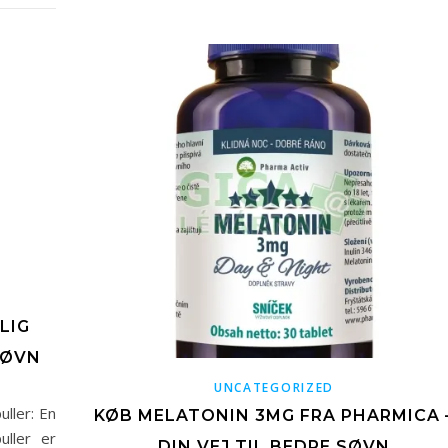
LIG
SØVN
UNCATEGORIZED
ller: En
KØB MELATONIN 3MG FRA PHARMICA 
uller er
DIN VEJ TIL BEDRE SØVN