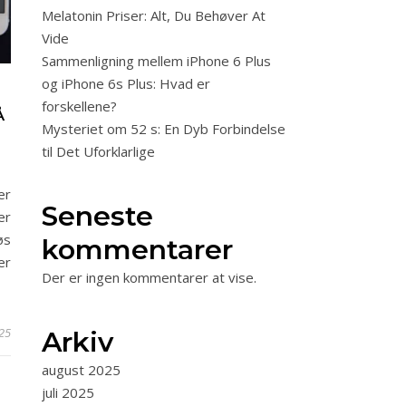
Melatonin Priser: Alt, Du Behøver At
Vide
Sammenligning mellem iPhone 6 Plus
og iPhone 6s Plus: Hvad er
forskellene?
Å
Mysteriet om 52 s: En Dyb Forbindelse
til Det Uforklarlige
er
Seneste
er
øs
kommentarer
er
Der er ingen kommentarer at vise.
025
Arkiv
august 2025
juli 2025