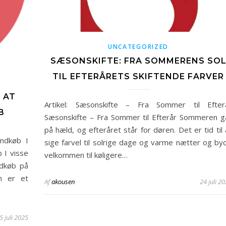
UNCATEGORIZED
SÆSONSKIFTE: FRA SOMMERENS SO
TIL EFTERÅRETS SKIFTENDE FARVER
 AT
Artikel: Sæsonskifte – Fra Sommer til Efter
B
Sæsonskifte – Fra Sommer til Efterår Sommeren g
på hæld, og efteråret står for døren. Det er tid til 
ndkøb I
sige farvel til solrige dage og varme nætter og by
 I visse
velkommen til køligere…
ndkøb på
in er et
Af
akousen
24 juli 2
5 juli 2025