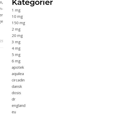
Kategorier
n,
n-
1 mg
er
10 mg
ge
150 mg
2 mg
20 mg
025
3 mg
4 mg
5 mg
6 mg
apotek
aquilea
circadin
dansk
dosis
dr
england
eu