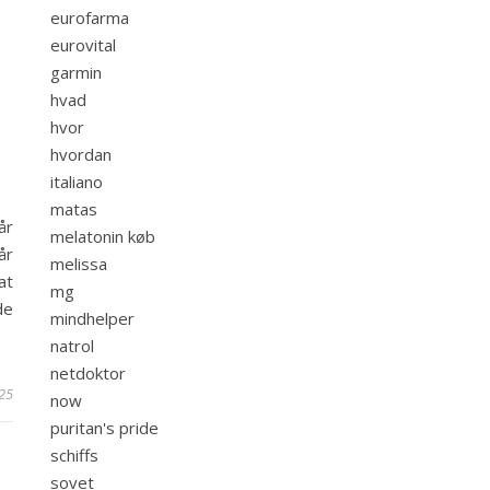
eurofarma
eurovital
garmin
hvad
hvor
L
hvordan
italiano
matas
år
melatonin køb
år
melissa
at
mg
de
mindhelper
natrol
netdoktor
025
now
puritan's pride
schiffs
sovet