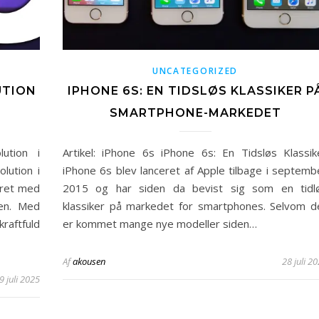
UNCATEGORIZED
UTION
IPHONE 6S: EN TIDSLØS KLASSIKER P
SMARTPHONE-MARKEDET
ution i
Artikel: iPhone 6s iPhone 6s: En Tidsløs Klassik
lution i
iPhone 6s blev lanceret af Apple tilbage i septemb
eret med
2015 og har siden da bevist sig som en tidl
nen. Med
klassiker på markedet for smartphones. Selvom d
raftfuld
er kommet mange nye modeller siden…
Af
akousen
28 juli 2
9 juli 2025