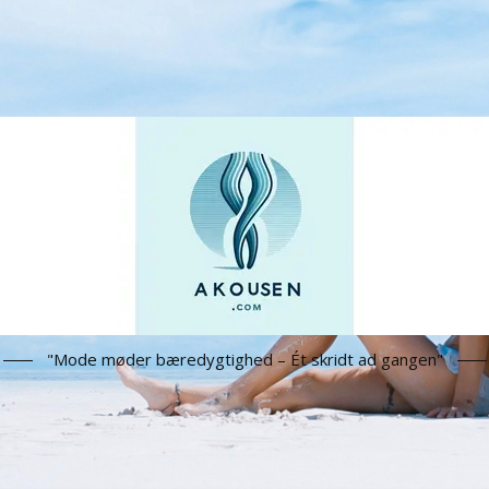
"Mode møder bæredygtighed – Ét skridt ad gangen"