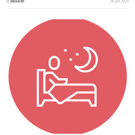
Af
akousen
26 juli 2025