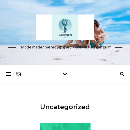
"Mode møder bæredygtighed – Ét skridt ad gangen"
Uncategorized