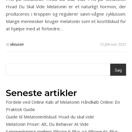
Hvad Du Skal Vide Melatonin er et naturligt hormon, der
produceres i kroppen og regulerer søvn-vågne cyklussen.
Mange mennesker bruger melatonin som et kosttilskud for
at hjælpe med at forbedre…
Af
akousen
12 februar 2025
Søg
Seneste artikler
Fordele ved Online Køb af Melatonin Håndkøb Online: En
Praktisk Guide
Guide til Melatonintilskud: Hvad du skal vide
Melatonin Priser: Alt, Du Behøver At Vide
Sammenligning mellem iPhone 6 Plus og iPhone 6s Plus: