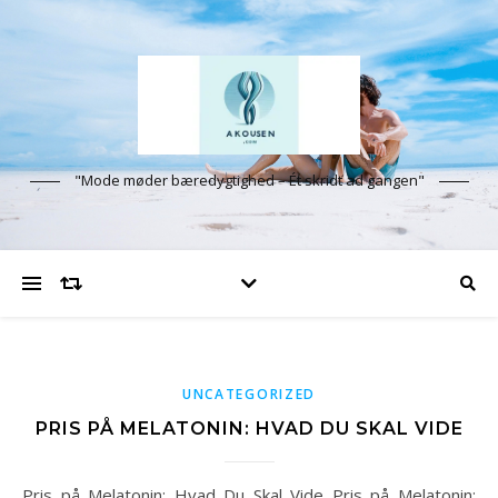
"Mode møder bæredygtighed – Ét skridt ad gangen"
UNCATEGORIZED
PRIS PÅ MELATONIN: HVAD DU SKAL VIDE
Pris på Melatonin: Hvad Du Skal Vide Pris på Melatonin: