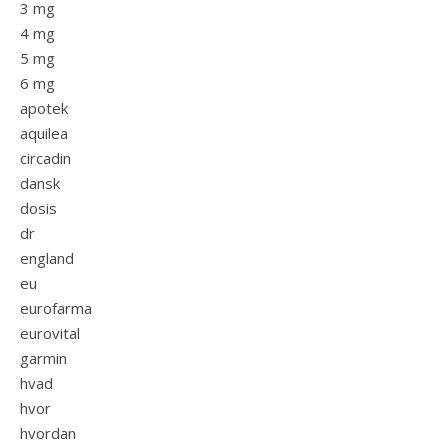
3 mg
4 mg
5 mg
6 mg
apotek
aquilea
circadin
dansk
dosis
dr
england
eu
eurofarma
eurovital
garmin
hvad
hvor
hvordan