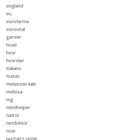
england
eu
eurofarma
eurovital
garmin
hvad
hvor
hvordan
italiano
matas
melatonin køb
melissa
mg
mindhelper
natrol
netdoktor
now
puritan's pride