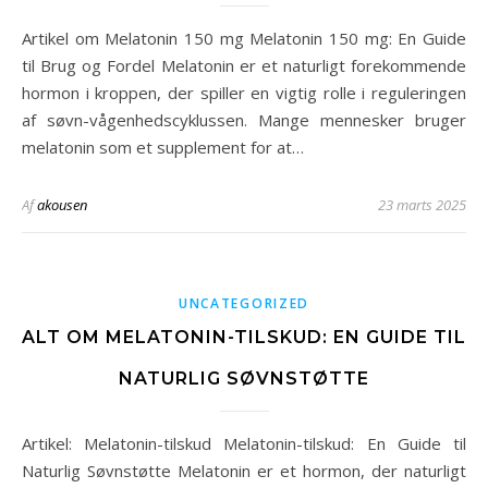
Artikel om Melatonin 150 mg Melatonin 150 mg: En Guide
til Brug og Fordel Melatonin er et naturligt forekommende
hormon i kroppen, der spiller en vigtig rolle i reguleringen
af søvn-vågenhedscyklussen. Mange mennesker bruger
melatonin som et supplement for at…
Af
akousen
23 marts 2025
UNCATEGORIZED
ALT OM MELATONIN-TILSKUD: EN GUIDE TIL
NATURLIG SØVNSTØTTE
Artikel: Melatonin-tilskud Melatonin-tilskud: En Guide til
Naturlig Søvnstøtte Melatonin er et hormon, der naturligt