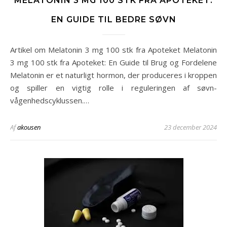
MELATONIN 3 MG 100 STK FRA APOTEKET:
EN GUIDE TIL BEDRE SØVN
Artikel om Melatonin 3 mg 100 stk fra Apoteket Melatonin
3 mg 100 stk fra Apoteket: En Guide til Brug og Fordelene
Melatonin er et naturligt hormon, der produceres i kroppen
og spiller en vigtig rolle i reguleringen af søvn-
vågenhedscyklussen.…
Af
akousen
23 december 2024