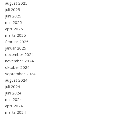
august 2025
juli 2025
juni 2025
maj 2025
april 2025
marts 2025
februar 2025
januar 2025
december 2024
november 2024
oktober 2024
september 2024
august 2024
juli 2024
juni 2024
maj 2024
april 2024
marts 2024