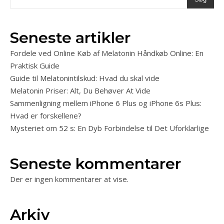
Seneste artikler
Fordele ved Online Køb af Melatonin Håndkøb Online: En
Praktisk Guide
Guide til Melatonintilskud: Hvad du skal vide
Melatonin Priser: Alt, Du Behøver At Vide
Sammenligning mellem iPhone 6 Plus og iPhone 6s Plus:
Hvad er forskellene?
Mysteriet om 52 s: En Dyb Forbindelse til Det Uforklarlige
Seneste kommentarer
Der er ingen kommentarer at vise.
Arkiv