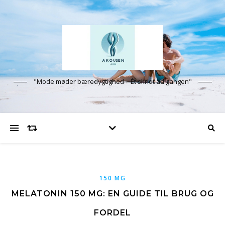
"Mode møder bæredygtighed – Ét skridt ad gangen"
150 MG
MELATONIN 150 MG: EN GUIDE TIL BRUG OG
FORDEL