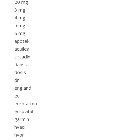
20 mg
3 mg
4 mg
5 mg
6 mg
apotek
aquilea
circadin
dansk
dosis
dr
england
eu
eurofarma
eurovital
garmin
hvad
hvor