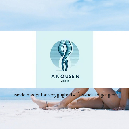
"Mode møder bæredygtighed – Ét skridt ad gangen"