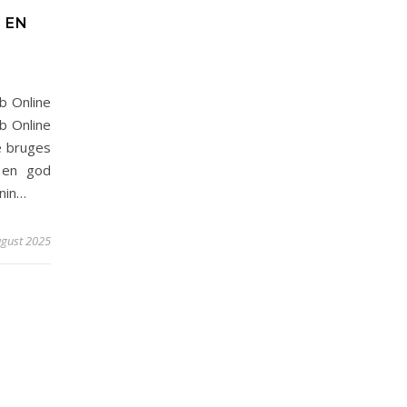
 EN
b Online
b Online
e bruges
 en god
onin…
ugust 2025