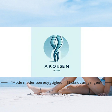
"Mode møder bæredygtighed – Ét skridt ad gangen"