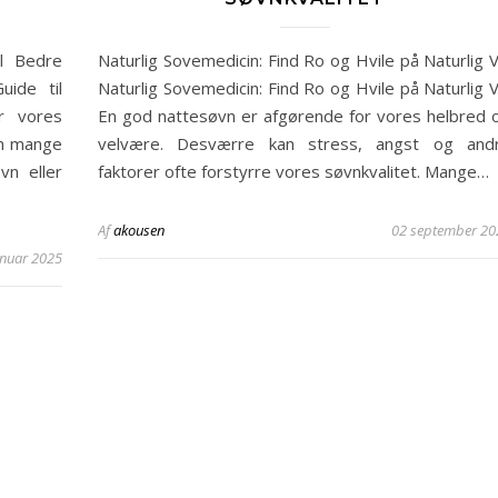
il Bedre
Naturlig Sovemedicin: Find Ro og Hvile på Naturlig V
uide til
Naturlig Sovemedicin: Find Ro og Hvile på Naturlig V
r vores
En god nattesøvn er afgørende for vores helbred 
an mange
velvære. Desværre kan stress, angst og and
vn eller
faktorer ofte forstyrre vores søvnkvalitet. Mange…
Af
akousen
02 september 20
anuar 2025