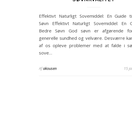
Effektivt Naturligt Sovemiddel: En Guide t
Søvn Effektivt Naturligt Sovemiddel: En G
Bedre Søvn God søvn er afgørende fo
generelle sundhed og velvære. Desværre k
af os opleve problemer med at falde i sø
sove…
Af
akousen
15 j