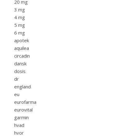
20 mg
3 mg
4 mg
5 mg
6 mg
apotek
aquilea
circadin
dansk
dosis
dr
england
eu
eurofarma
eurovital
garmin
hvad
hvor