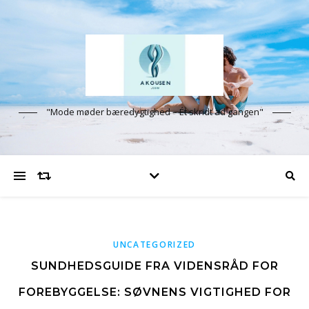
"Mode møder bæredygtighed – Ét skridt ad gangen"
UNCATEGORIZED
SUNDHEDSGUIDE FRA VIDENSRÅD FOR
FOREBYGGELSE: SØVNENS VIGTIGHED FOR