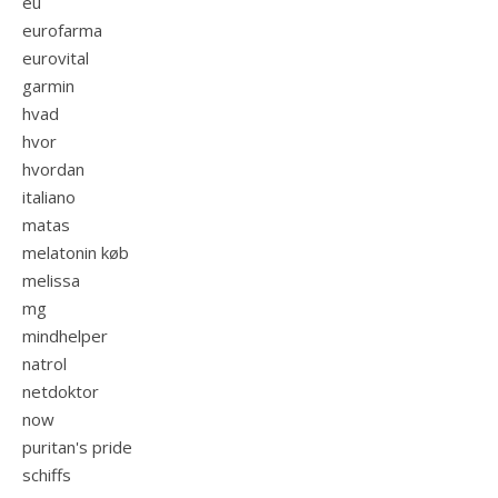
eu
eurofarma
eurovital
garmin
hvad
hvor
hvordan
italiano
matas
melatonin køb
melissa
mg
mindhelper
natrol
netdoktor
now
puritan's pride
schiffs