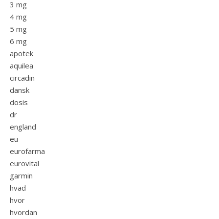
3 mg
4 mg
5 mg
6 mg
apotek
aquilea
circadin
dansk
dosis
dr
england
eu
eurofarma
eurovital
garmin
hvad
hvor
hvordan