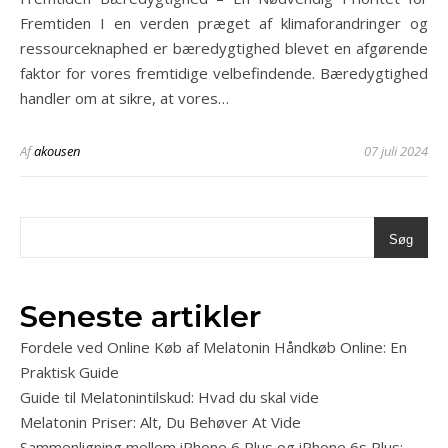
Fremtiden I en verden præget af klimaforandringer og
ressourceknaphed er bæredygtighed blevet en afgørende
faktor for vores fremtidige velbefindende. Bæredygtighed
handler om at sikre, at vores…
Af
akousen
07 juli 2024
Søg
Seneste artikler
Fordele ved Online Køb af Melatonin Håndkøb Online: En
Praktisk Guide
Guide til Melatonintilskud: Hvad du skal vide
Melatonin Priser: Alt, Du Behøver At Vide
Sammenligning mellem iPhone 6 Plus og iPhone 6s Plus: