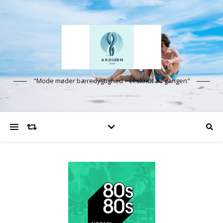
"Mode møder bæredygtighed – Ét skridt ad gangen"