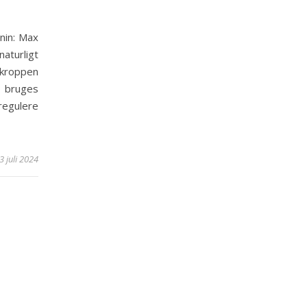
nin: Max
aturligt
kroppen
t bruges
regulere
3 juli 2024