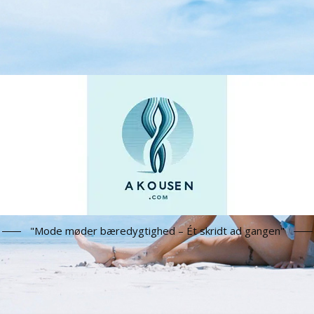
"Mode møder bæredygtighed – Ét skridt ad gangen"