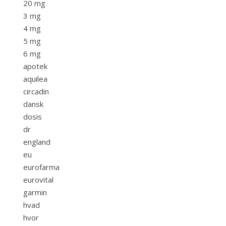
20 mg
3 mg
4 mg
5 mg
6 mg
apotek
aquilea
circadin
dansk
dosis
dr
england
eu
eurofarma
eurovital
garmin
hvad
hvor