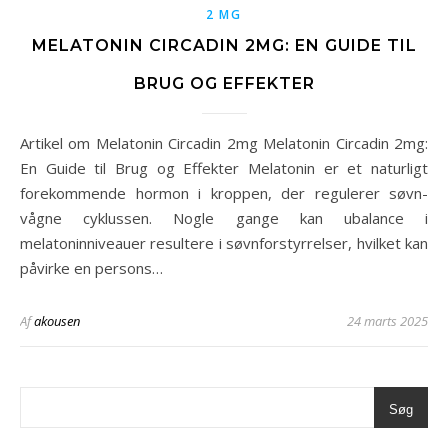
2 MG
MELATONIN CIRCADIN 2MG: EN GUIDE TIL
BRUG OG EFFEKTER
Artikel om Melatonin Circadin 2mg Melatonin Circadin 2mg:
En Guide til Brug og Effekter Melatonin er et naturligt
forekommende hormon i kroppen, der regulerer søvn-
vågne cyklussen. Nogle gange kan ubalance i
melatoninniveauer resultere i søvnforstyrrelser, hvilket kan
påvirke en persons…
Af
akousen
24 marts 2025
Søg