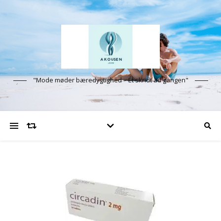
"Mode møder bæredygtighed – Ét skridt ad gangen"