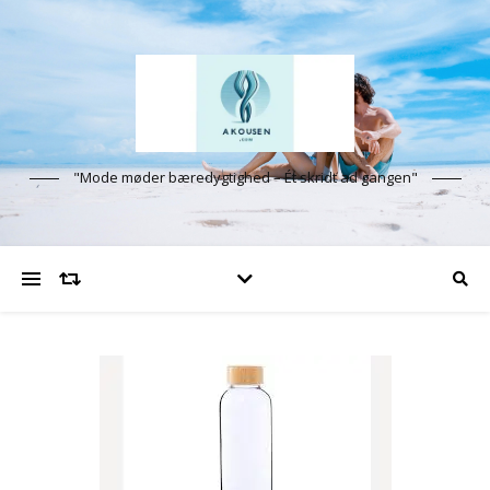
"Mode møder bæredygtighed – Ét skridt ad gangen"