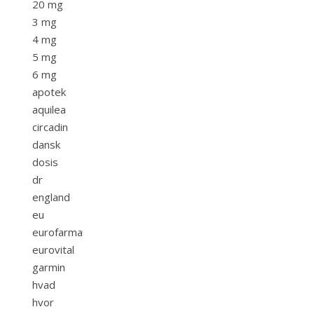
20 mg
3 mg
4 mg
5 mg
6 mg
apotek
aquilea
circadin
dansk
dosis
dr
england
eu
eurofarma
eurovital
garmin
hvad
hvor