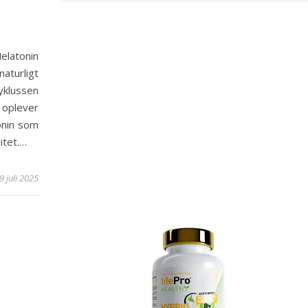
elatonin
aturligt
yklussen
plever
onin som
itet.…
9 juli 2025