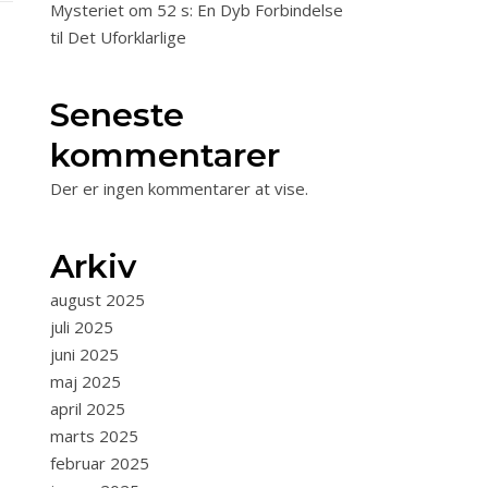
Mysteriet om 52 s: En Dyb Forbindelse
til Det Uforklarlige
Seneste
kommentarer
Der er ingen kommentarer at vise.
Arkiv
august 2025
juli 2025
juni 2025
maj 2025
april 2025
marts 2025
februar 2025