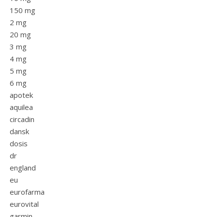
150 mg
2 mg
20 mg
3 mg
4 mg
5 mg
6 mg
apotek
aquilea
circadin
dansk
dosis
dr
england
eu
eurofarma
eurovital
garmin