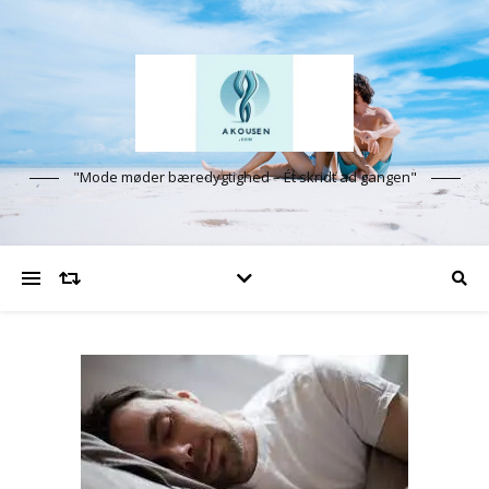
"Mode møder bæredygtighed – Ét skridt ad gangen"