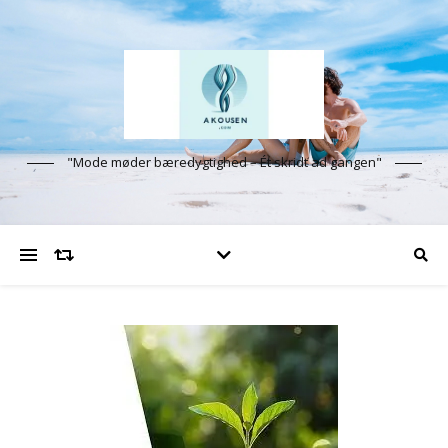
"Mode møder bæredygtighed – Ét skridt ad gangen"