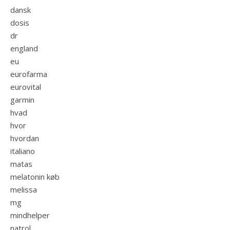
dansk
dosis
dr
england
eu
eurofarma
eurovital
garmin
hvad
hvor
hvordan
italiano
matas
melatonin køb
melissa
mg
mindhelper
natrol